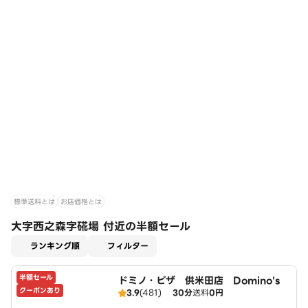
標準送料とは
お店価格とは
大字西之森字硴場 付近の半額セール
適用なし
ランキング順
フィルター
半額セール
ドミノ・ピザ 供米田店 Domino's
クーポンあり
3.9
(481)
30分
送料
0円