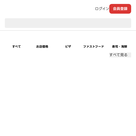
ログイン
会員登録
現在のお届け先：
すべて
お店価格
ピザ
ファストフード
寿司・海鮮
すべて見る