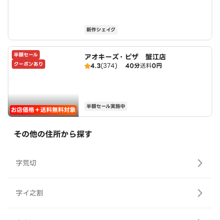
新作シェイク
半額セール
アオキーズ・ピザ 蟹江店
クーポンあり
4.3
(374)
40分
送料
0円
半額セール実施中
お店価格＋送料無料対象
その他の住所から探す
字荒切
字イ之割