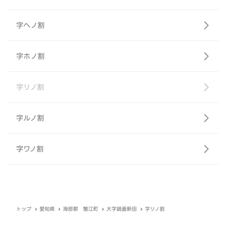
字ヘノ割
字ホノ割
字リノ割
字ルノ割
字ワノ割
トップ
愛知県
海部郡 蟹江町
大字鍋蓋新田
字リノ割