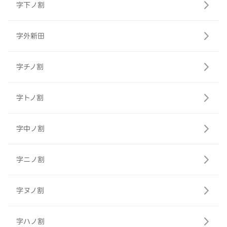
字下ノ割
字外新田
字チノ割
字トノ割
字中ノ割
字ニノ割
字ヌノ割
字ハノ割