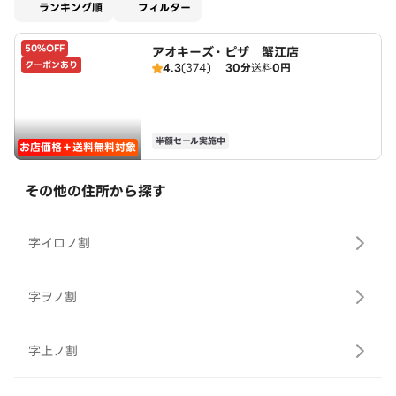
適用なし
ランキング順
フィルター
50%OFF
アオキーズ・ピザ 蟹江店
クーポンあり
4.3
(374)
30分
送料
0円
半額セール実施中
お店価格＋送料無料対象
その他の住所から探す
字イロノ割
字ヲノ割
字上ノ割