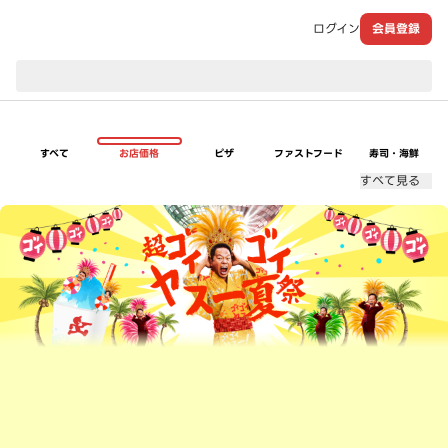
ログイン
会員登録
現在のお届け先：
すべて
お店価格
ピザ
ファストフード
寿司・海鮮
すべて見る
超ゴイゴイヤスー夏祭