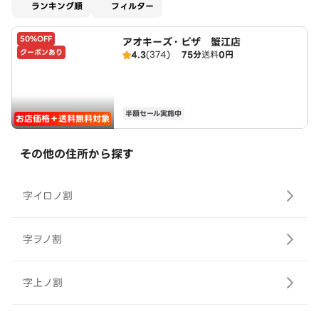
適用なし
ランキング順
フィルター
50%OFF
アオキーズ・ピザ 蟹江店
クーポンあり
4.3
(374)
75分
送料
0円
半額セール実施中
お店価格＋送料無料対象
その他の住所から探す
字イロノ割
字ヲノ割
字上ノ割