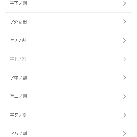
字下ノ割
字外新田
字チノ割
字トノ割
字中ノ割
字ニノ割
字ヌノ割
字ハノ割