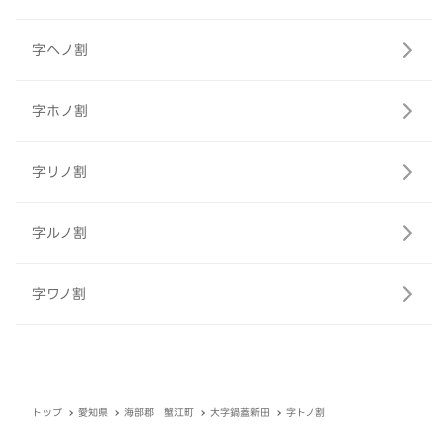
字ヘノ割
字ホノ割
字リノ割
字ルノ割
字ワノ割
トップ
愛知県
海部郡 蟹江町
大字鍋蓋新田
字トノ割