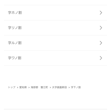
字ホノ割
字リノ割
字ルノ割
字ワノ割
トップ
愛知県
海部郡 蟹江町
大字鍋蓋新田
字下ノ割