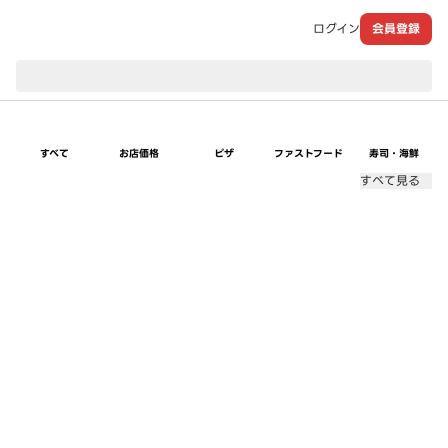
ログイン
会員登録
現在のお届け先：
すべて
お店価格
ピザ
ファストフード
寿司・海鮮
すべて見る