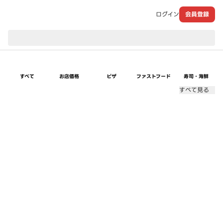
ログイン
会員登録
現在のお届け先：
すべて
お店価格
ピザ
ファストフード
寿司・海鮮
すべて見る