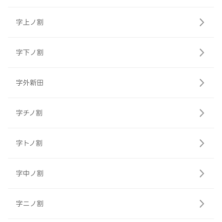
字上ノ割
字下ノ割
字外新田
字チノ割
字トノ割
字中ノ割
字ニノ割