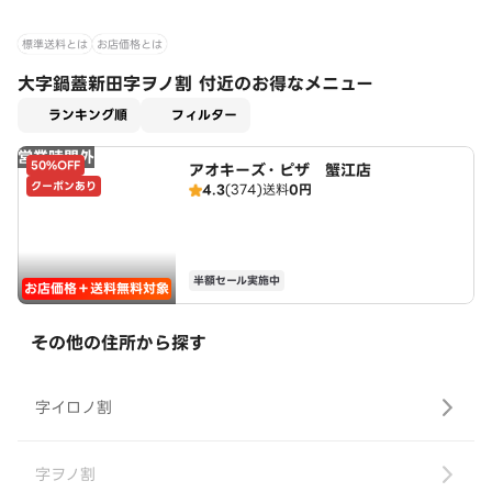
標準送料とは
お店価格とは
大字鍋蓋新田字ヲノ割 付近のお得なメニュー
適用なし
ランキング順
フィルター
営業時間外
50%OFF
アオキーズ・ピザ 蟹江店
クーポンあり
4.3
(374)
送料
0円
半額セール実施中
お店価格＋送料無料対象
その他の住所から探す
字イロノ割
字ヲノ割