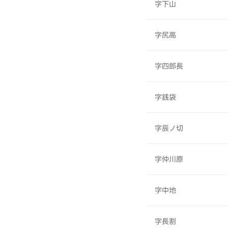
字下山
字尻高
字四郎長
字銭袋
字辰ノ切
字仲川原
字中地
字長割