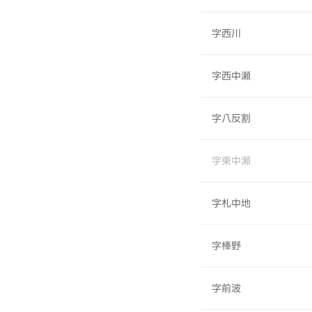
字西川
字西中瀬
字八反割
字東中瀬
字札中地
字棒野
字前波