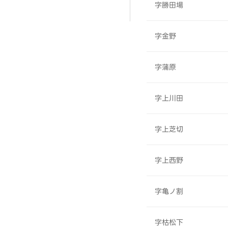
字勝田場
字金野
字蒲原
字上川田
字上芝切
字上西野
字亀ノ割
字枯松下