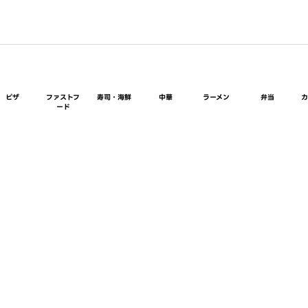
ピザ
ファストフ
寿司・海鮮
中華
ラーメン
弁当
ード