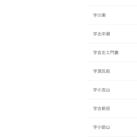
字川東
字北中瀬
字吉左エ門裏
字源氏前
字小吉山
字古新田
字小助山