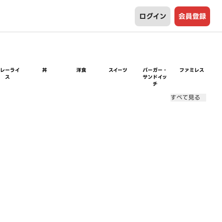
ログイン
会員登録
カレーライ
丼
洋食
スイーツ
バーガー・
ファミレス
ス
サンドイッ
チ
すべて見る