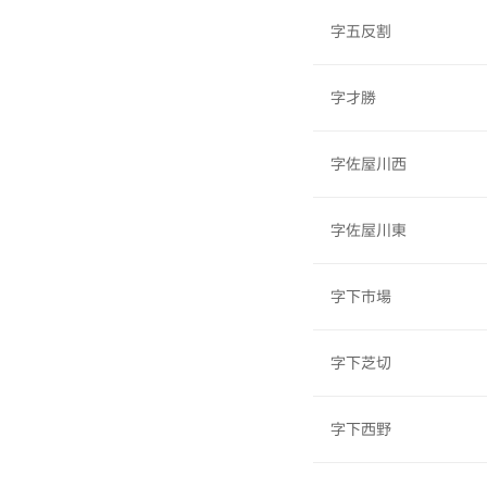
字五反割
字才勝
字佐屋川西
字佐屋川東
字下市場
字下芝切
字下西野