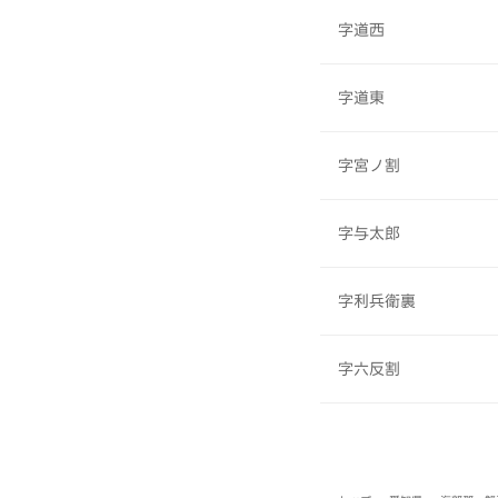
字道西
字道東
字宮ノ割
字与太郎
字利兵衛裏
字六反割