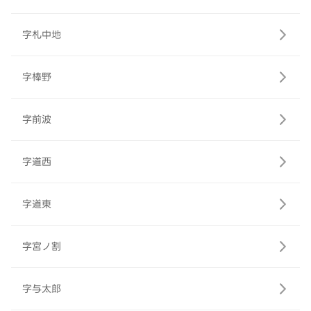
字札中地
字棒野
字前波
字道西
字道東
字宮ノ割
字与太郎