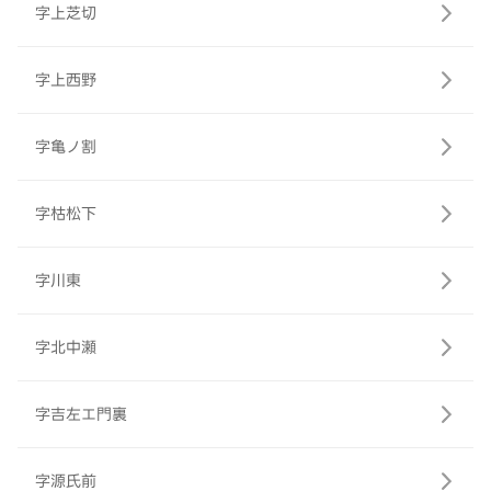
字上芝切
字上西野
字亀ノ割
字枯松下
字川東
字北中瀬
字吉左エ門裏
字源氏前