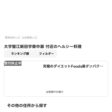
標準送料とは
お店価格とは
大字蟹江新田字東中瀬 付近のヘルシー料理
適用なし
ランキング順
フィルター
受付休止中
究極のダイエットFoods美タンパクラ
ボ 津島店
出前館がお届け
その他の住所から探す