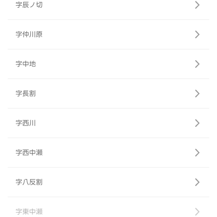
字辰ノ切
字仲川原
字中地
字長割
字西川
字西中瀬
字八反割
字東中瀬