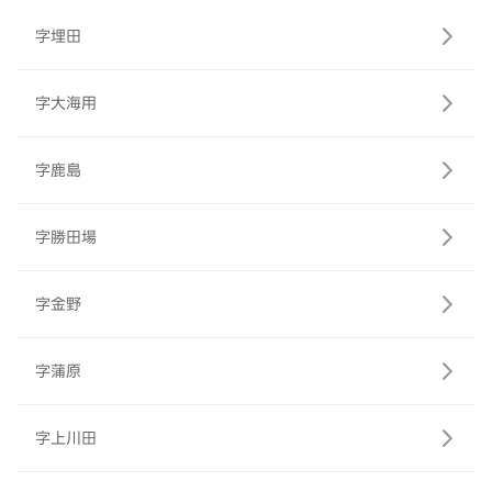
字埋田
字大海用
字鹿島
字勝田場
字金野
字蒲原
字上川田