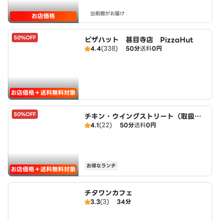
出前館がお届け
お店価格
50%OFF
ピザハット 甚目寺店 PizzaHut
4.4
(338)
50分
送料
0円
お店価格＋送料無料対象
50%OFF
チキン・ウイングストリート（取扱：
4.1
(22)
50分
送料
0円
ピザハット甚目寺店）
お得なランチ
お店価格＋送料無料対象
チタワンカフェ
3.3
(3)
34分