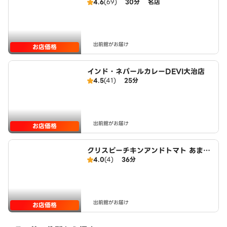
4.6
(69)
30分
名店
出前館がお届け
お店価格
インド・ネパールカレーDEVI大治店
4.5
(41)
25分
出前館がお届け
お店価格
クリスピーチキンアンドトマト あま市
4.0
(4)
36分
店 CRISPY CHICKEN n’ TOMATO
AMASHI
出前館がお届け
お店価格