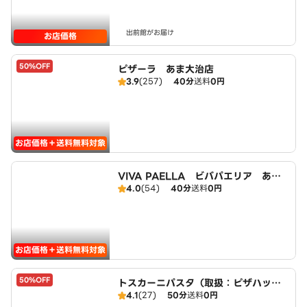
出前館がお届け
お店価格
50%OFF
ピザーラ あま大治店
3.9
(257)
40分
送料
0円
お店価格＋送料無料対象
VIVA PAELLA ビバパエリア あま
4.0
(54)
40分
送料
0円
大治店
お店価格＋送料無料対象
50%OFF
トスカーニパスタ（取扱：ピザハット
4.1
(27)
50分
送料
0円
甚目寺店）