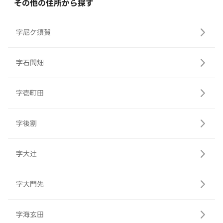
その他の住所から探す
字尼ケ須賀
字石間畑
字壱町田
字後割
字大辻
字大門先
字海玄田