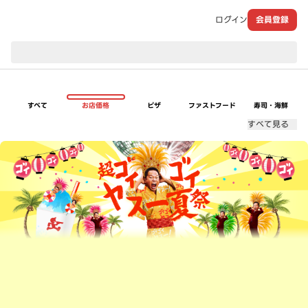
ログイン
会員登録
現在のお届け先：
すべて
お店価格
ピザ
ファストフード
寿司・海鮮
すべて見る
超ゴイゴイヤスー夏祭