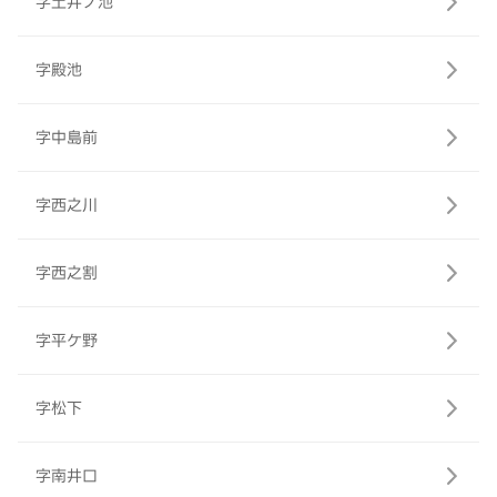
字土井ノ池
字殿池
字中島前
字西之川
字西之割
字平ケ野
字松下
字南井口