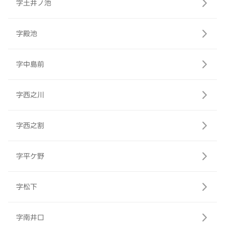
字土井ノ池
字殿池
字中島前
字西之川
字西之割
字平ケ野
字松下
字南井口