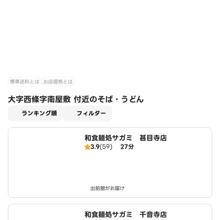
標準送料とは
お店価格とは
大字西條字南屋敷 付近のそば・うどん
適用なし
ランキング順
フィルター
和食麺処サガミ 甚目寺店
3.9
(59)
27分
出前館がお届け
和食麺処サガミ 千音寺店