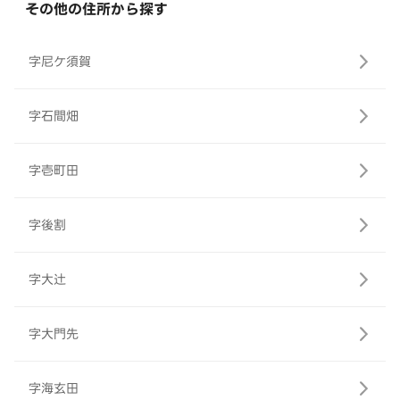
その他の住所から探す
字尼ケ須賀
字石間畑
字壱町田
字後割
字大辻
字大門先
字海玄田