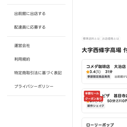
出前館に出店する
配達員に応募する
標準送料とは
お店価格とは
運営会社
大字西條字高場 
利用規約
コメダ珈琲店 大治店
3.4
(5)
31分
特定商取引法に基づく表記
季節限定商品発売
出前館が
プライバシーポリシー
半額セール
ドミノ・ピザ 甚目寺店
クーポンあり
3.7
(72)
50分
送料
0
no's
新作シェイク
ローリーポップ