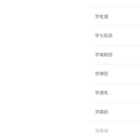
字佐渡
字七反田
字城前田
字神田
字須先
字諏訪
字高場