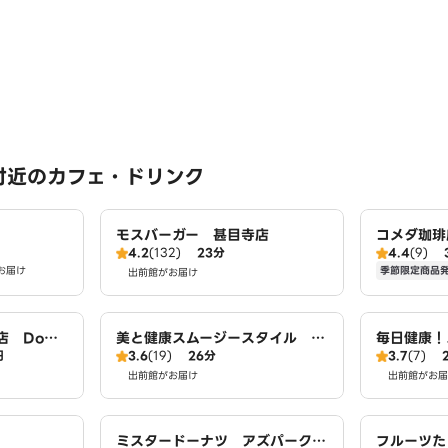
付近のカフェ・ドリンク
モスバーガー 甚目寺店
コメダ珈琲
4.2
(132)
23分
4.4
(9)
季節限定商品
お届け
出前館がお届け
 Domi
美と健康スムージースタイル 名
毎日健康！
円
3.6
(19)
26分
3.7
(7)
古屋店
屋店
出前館がお届け
出前館がお届
ミスタードーナツ アズパーク千
フルーツた