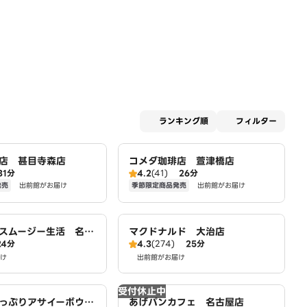
適用な
ランキング順
フィルター
店 甚目寺森店
コメダ珈琲店 萱津橋店
31分
4.2
(41)
26分
発売
季節限定商品発売
出前館がお届け
出前館がお届け
スムージー生活 名古
マクドナルド 大治店
24分
4.3
(274)
25分
け
出前館がお届け
受付休止中
っぷりアサイーボウル
あげパンカフェ 名古屋店