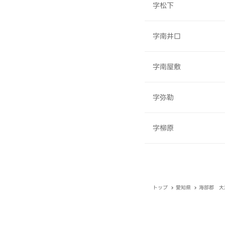
字松下
字南井口
字南屋敷
字弥勒
字柳原
トップ
愛知県
海部郡 大