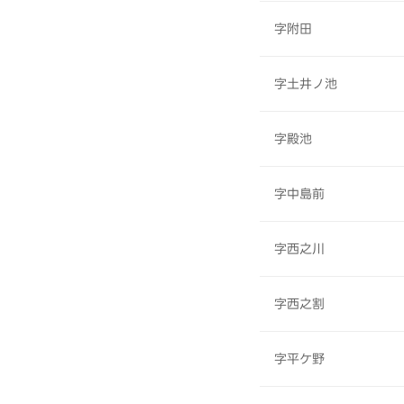
字附田
字土井ノ池
字殿池
字中島前
字西之川
字西之割
字平ケ野