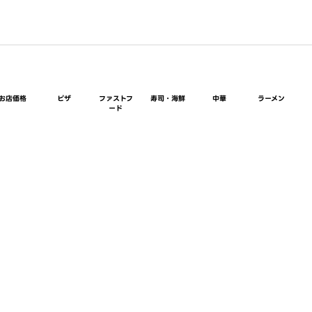
お店価格
ピザ
ファストフ
寿司・海鮮
中華
ラーメン
ード