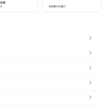
32分
・ボウルズ 大治店
け
出前館がお届け