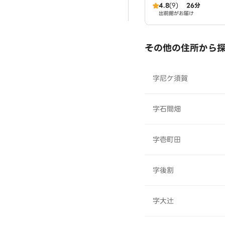
4.8
(9)
26分
出前館がお届け
その他の住所から
字尼ケ須賀
字石間畑
字壱町田
字後割
字大辻