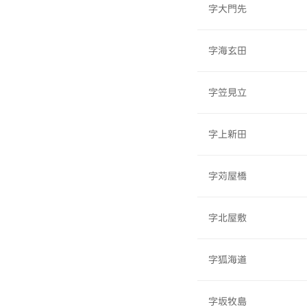
字大門先
字海玄田
字笠見立
字上新田
字苅屋橋
字北屋敷
字狐海道
字坂牧島