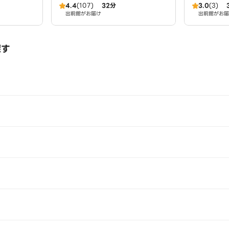
4.4
(107)
32分
3.0
(3)
音寺ショップ
～ワイキキ
出前館がお届け
出前館がお届
探す