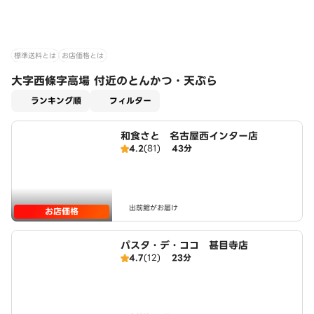
標準送料とは
お店価格とは
大字西條字高場 付近のとんかつ・天ぷら
適用なし
ランキング順
フィルター
和食さと 名古屋西インター店
4.2
(81)
43分
出前館がお届け
お店価格
パスタ・デ・ココ 甚目寺店
4.7
(12)
23分