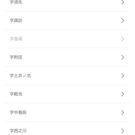
字須先
字諏訪
字高場
字附田
字土井ノ池
字殿池
字中島前
字西之川