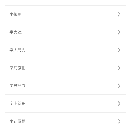
字後割
字大辻
字大門先
字海玄田
字笠見立
字上新田
字苅屋橋