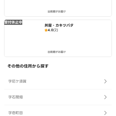
出前館がお届け
受付休止中
丼屋・カキツバタ
4.0
(2)
出前館がお届け
その他の住所から探す
字尼ケ須賀
字石間畑
字壱町田