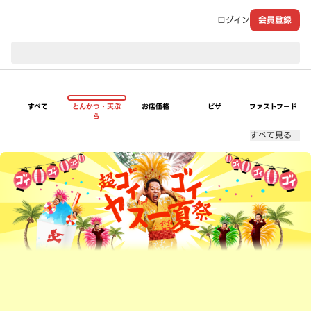
ログイン
会員登録
現在のお届け先：
すべて
とんかつ・天ぷ
お店価格
ピザ
ファストフード
ら
すべて見る
超ゴイゴイヤスー夏祭