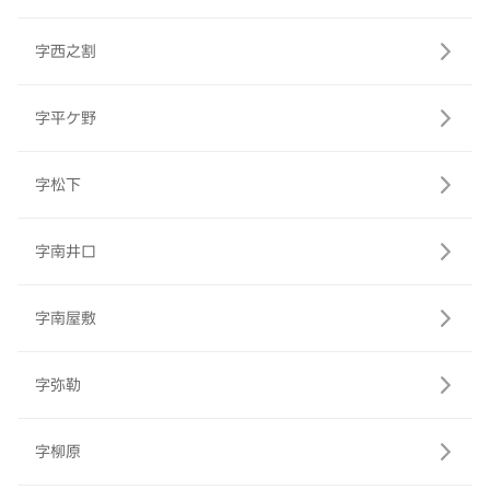
字西之割
字平ケ野
字松下
字南井口
字南屋敷
字弥勒
字柳原