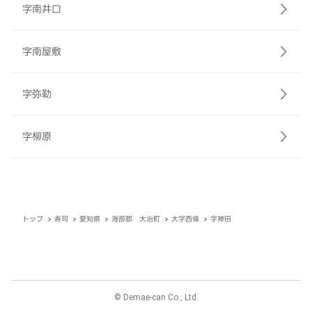
字南井口
字南屋敷
字弥勒
字柳原
トップ
寿司
愛知県
海部郡 大治町
大字西條
字神田
© Demae-can Co., Ltd.