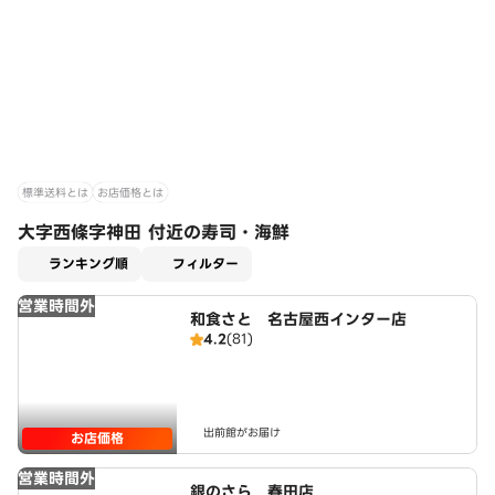
標準送料とは
お店価格とは
大字西條字神田 付近の寿司・海鮮
適用なし
ランキング順
フィルター
営業時間外
和食さと 名古屋西インター店
4.2
(81)
出前館がお届け
お店価格
営業時間外
銀のさら 春田店