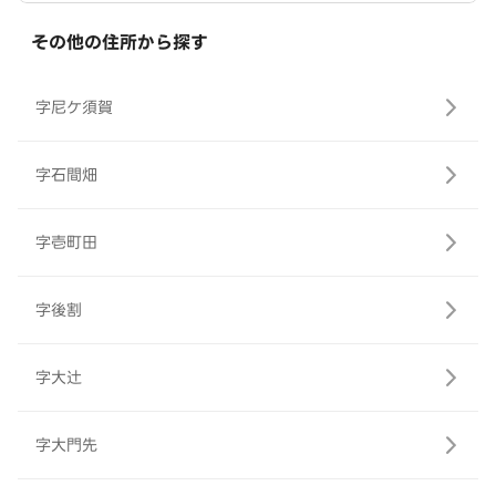
その他の住所から探す
字尼ケ須賀
字石間畑
字壱町田
字後割
字大辻
字大門先