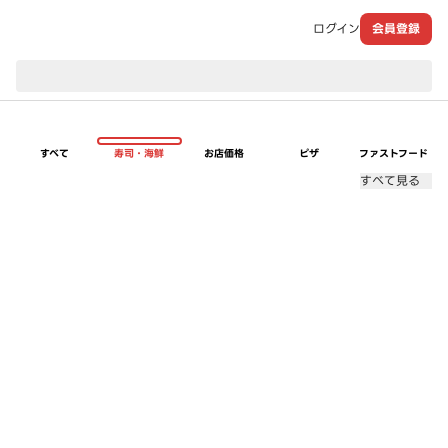
ログイン
会員登録
現在のお届け先：
すべて
寿司・海鮮
お店価格
ピザ
ファストフード
すべて見る