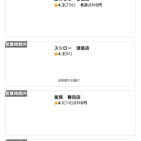
4.2
(236)
名店
送料
0円
営業時間外
スシロー 津島店
4.2
(81)
出前館がお届け
営業時間外
釜寅 春田店
4.1
(118)
送料
0円