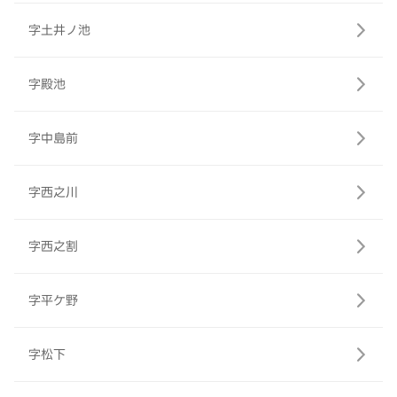
字土井ノ池
字殿池
字中島前
字西之川
字西之割
字平ケ野
字松下