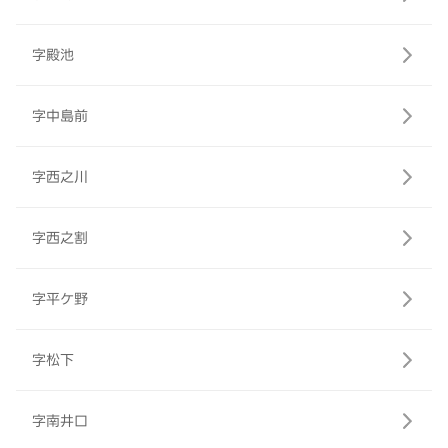
字殿池
字中島前
字西之川
字西之割
字平ケ野
字松下
字南井口