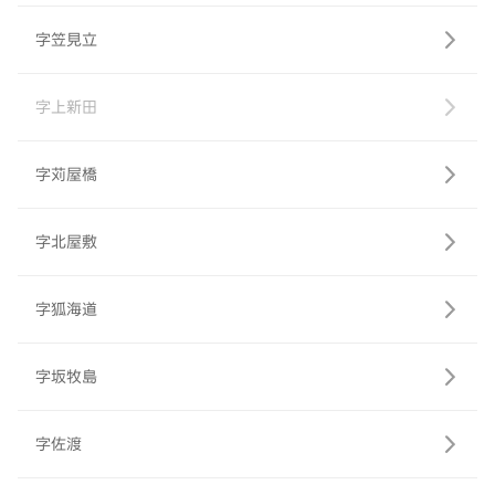
字笠見立
字上新田
字苅屋橋
字北屋敷
字狐海道
字坂牧島
字佐渡