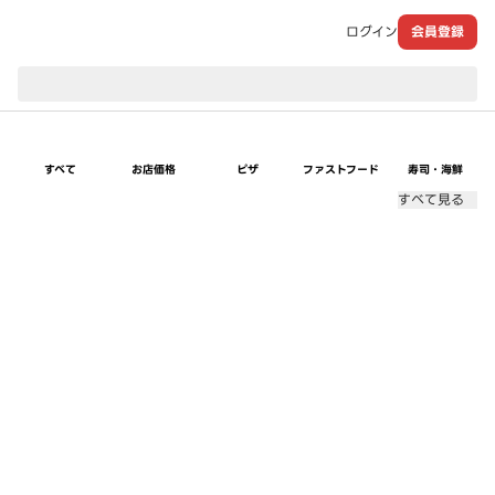
ログイン
会員登録
現在のお届け先：
すべて
お店価格
ピザ
ファストフード
寿司・海鮮
すべて見る