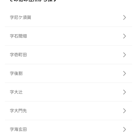
字尼ケ須賀
字石間畑
字壱町田
字後割
字大辻
字大門先
字海玄田