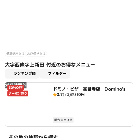
標準送料とは
お店価格とは
大字西條字上新田 付近のお得なメニュー
適用なし
ランキング順
フィルター
営業時間外
50%OFF
ドミノ・ピザ 甚目寺店 Domino's
クーポンあり
3.7
(73)
送料
0円
新作シェイク
その他の住所から探す