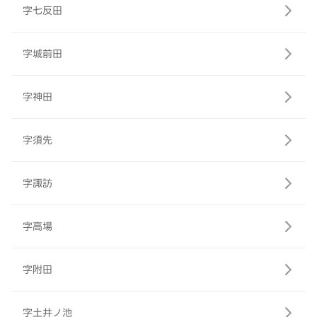
字七反田
字城前田
字神田
字須先
字諏訪
字高場
字附田
字土井ノ池