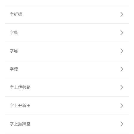
字折橋
字県
字旭
字榎
字上伊勢路
字上丑新田
字上振舞堂