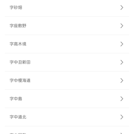
字砂畑
字座敷野
字高木境
字中丑新田
字中榎海道
字中島
字中道北