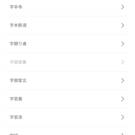
字本寺
字本新須
字廻り道
字御堂裏
字御堂北
字宮島
字宮添