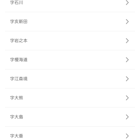
字石川
字亥新田
字岩之本
字榎海道
字江森境
字大熊
字大島
字大垂