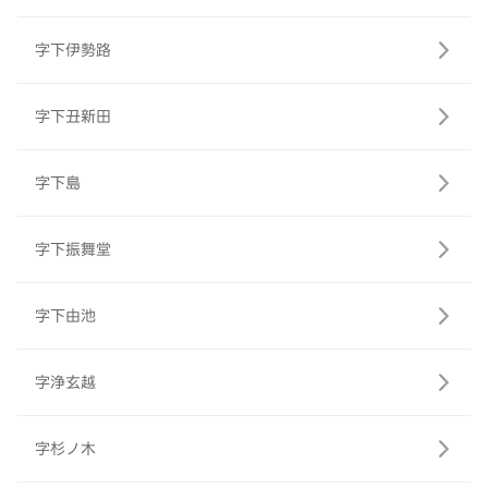
字下伊勢路
字下丑新田
字下島
字下振舞堂
字下由池
字浄玄越
字杉ノ木