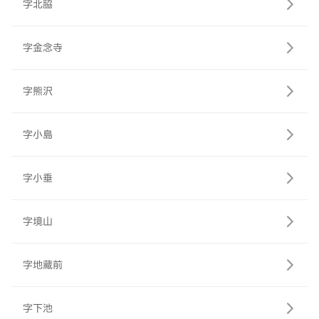
字北脇
字金念寺
字熊沢
字小島
字小垂
字境山
字地藏前
字下池