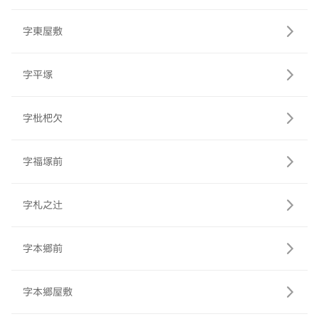
字東屋敷
字平塚
字枇杷欠
字福塚前
字札之辻
字本郷前
字本郷屋敷