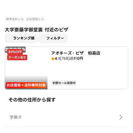
標準送料とは
お店価格とは
大字斎藤字御堂裏 付近のピザ
適用なし
ランキング順
フィルター
営業時間外
50%OFF
アオキーズ・ピザ 柏森店
クーポンあり
4.1
(768)
送料
0円
半額セール実施中
お店価格＋送料無料対象
その他の住所から探す
字県タ