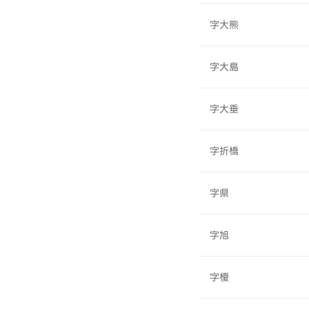
字大熊
字大島
字大垂
字折橋
字県
字旭
字榎