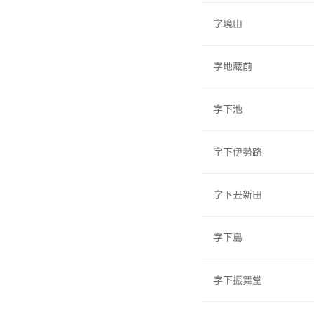
字境山
字地藏前
字下池
字下伊勢路
字下丑新田
字下島
字下振舞堂