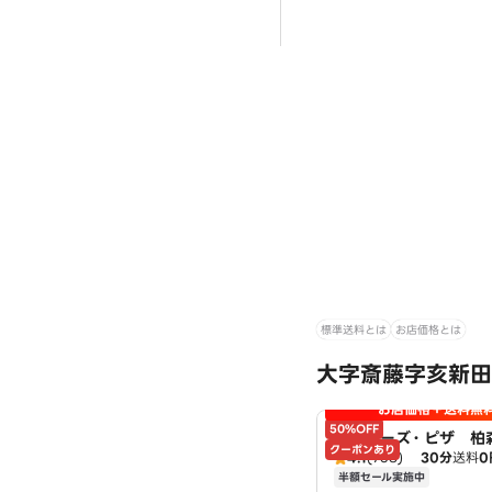
標準送料とは
お店価格とは
大字斎藤字亥新田
お店価格＋送料無
50%OFF
アオキーズ・ピザ 柏
クーポンあり
4.1
(768)
30分
送料
0
半額セール実施中