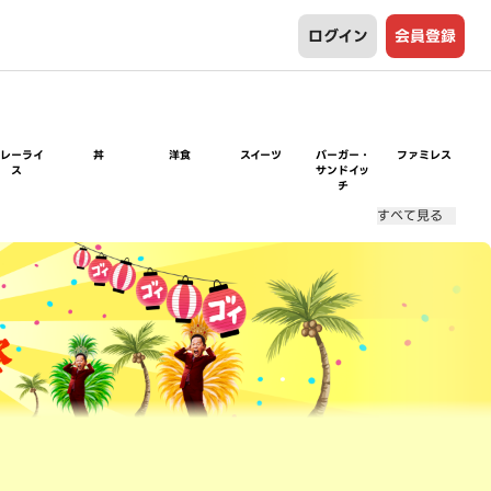
ログイン
会員登録
カレーライ
丼
洋食
スイーツ
バーガー・
ファミレス
ス
サンドイッ
チ
すべて見る