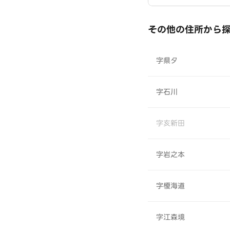
その他の住所から
字県タ
字石川
字亥新田
字岩之本
字榎海道
字江森境