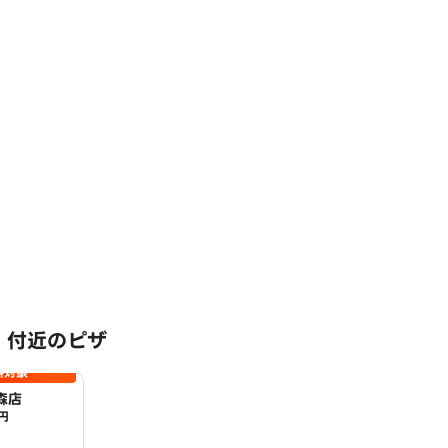
 付近のピザ
料対象
森店
円