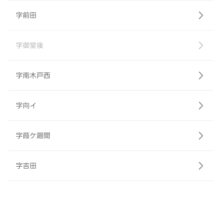
字前田
字御堂後
字南木戸西
字向イ
字葭ケ廻間
字吉田