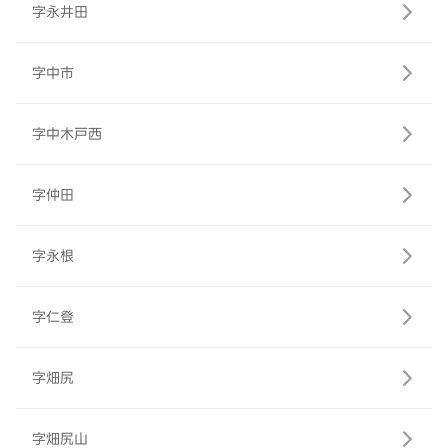
字永井田
字中市
字中木戸西
字仲田
字永根
字仁登
字畑尻
字畑尻山