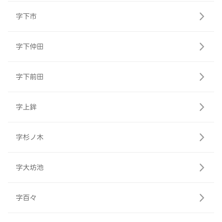
字下市
字下仲田
字下前田
字上鉾
字杉ノ木
字大坊池
字百々