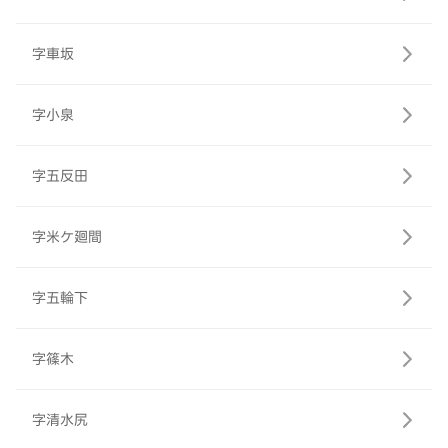
字車坂
字小泉
字五反田
字米ケ廻間
字五輪下
字篠木
字清水尻