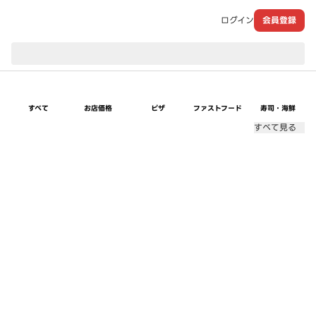
ログイン
会員登録
現在のお届け先：
すべて
お店価格
ピザ
ファストフード
寿司・海鮮
すべて見る