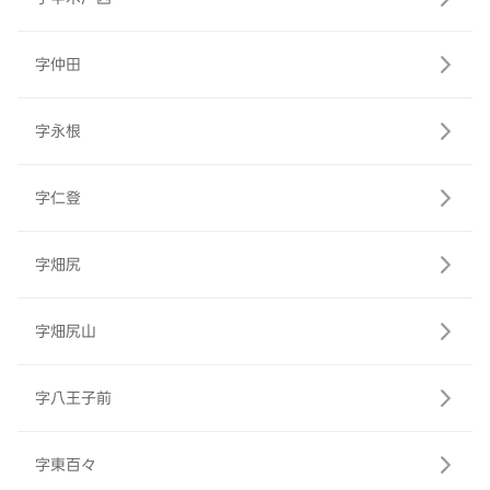
字仲田
字永根
字仁登
字畑尻
字畑尻山
字八王子前
字東百々