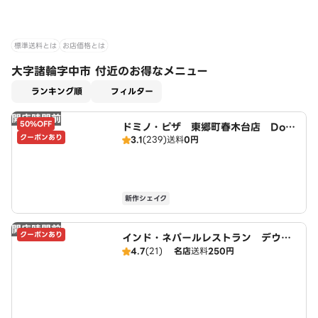
標準送料とは
お店価格とは
大字諸輪字中市 付近のお得なメニュー
適用なし
ランキング順
フィルター
開店時間前
50%OFF
ドミノ・ピザ 東郷町春木台店 Domi
クーポンあり
3.1
(239)
送料
0円
no's
新作シェイク
開店時間前
クーポンあり
インド・ネパールレストラン デウラ
リ
4.7
(21)
名店
送料
250円