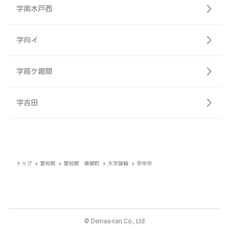
字南木戸西
字向イ
字葭ケ廻間
字吉田
トップ
愛知県
愛知郡 東郷町
大字諸輪
字中市
© Demae-can Co., Ltd.