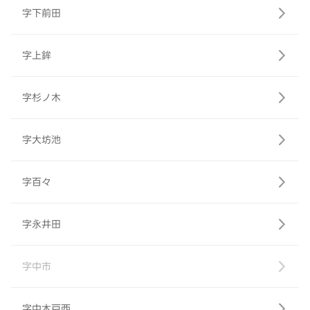
字下前田
字上鉾
字杉ノ木
字大坊池
字百々
字永井田
字中市
字中木戸西