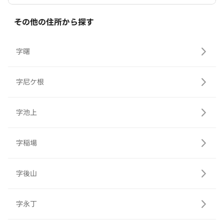
その他の住所から探す
字曙
字尼ケ根
字池上
字稲場
字後山
字永丁