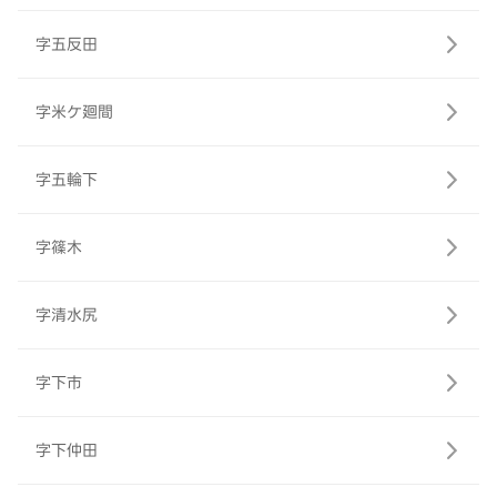
字五反田
字米ケ廻間
字五輪下
字篠木
字清水尻
字下市
字下仲田