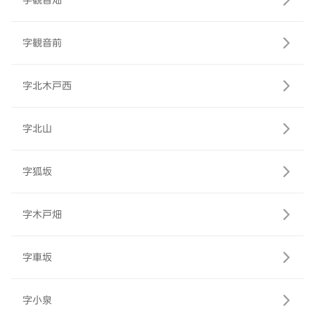
字観音畑
字観音前
字北木戸西
字北山
字狐坂
字木戸畑
字車坂
字小泉