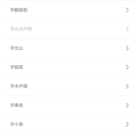
字観音前
字北木戸西
字北山
字狐坂
字木戸畑
字車坂
字小泉