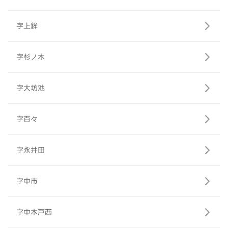
字上鉾
字杉ノ木
字大坊池
字百々
字永井田
字中市
字中木戸西