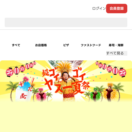
ログイン
会員登録
現在のお届け先：
すべて
お店価格
ピザ
ファストフード
寿司・海鮮
すべて見る
超ゴイゴイヤスー夏祭