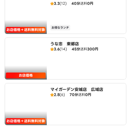
3.3
(12)
40分
送料
0円
三好店）
お得なランチ
お店価格＋送料無料対象
うな忠 東郷店
3.6
(14)
45分
送料
300円
お店価格
マイガーデン安城店 広域店
2.8
(6)
70分
送料
0円
お店価格＋送料無料対象