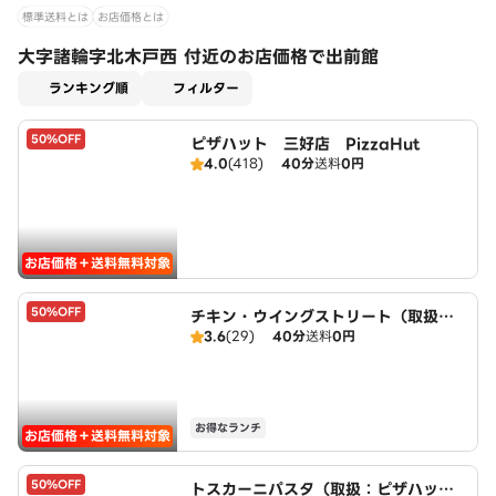
標準送料とは
お店価格とは
大字諸輪字北木戸西 付近のお店価格で出前館
適用なし
ランキング順
フィルター
50%OFF
ピザハット 三好店 PizzaHut
4.0
(418)
40分
送料
0円
お店価格＋送料無料対象
50%OFF
チキン・ウイングストリート（取扱：
3.6
(29)
40分
送料
0円
ピザハット三好店）
お得なランチ
お店価格＋送料無料対象
50%OFF
トスカーニパスタ（取扱：ピザハット