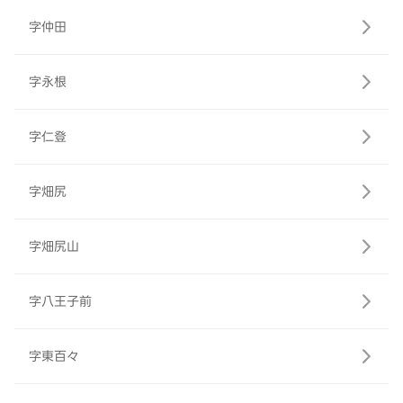
字仲田
字永根
字仁登
字畑尻
字畑尻山
字八王子前
字東百々