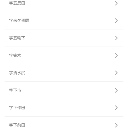
字五反田
字米ケ廻間
字五輪下
字篠木
字清水尻
字下市
字下仲田
字下前田