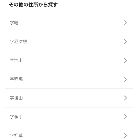
その他の住所から探す
字曙
字尼ケ根
字池上
字稲場
字後山
字永丁
字押草