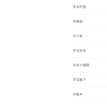
字木戸畑
字車坂
字小泉
字五反田
字米ケ廻間
字五輪下
字篠木