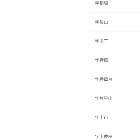
字稲場
字後山
字永丁
字押草
字押草台
字片平山
字上市
字上仲田