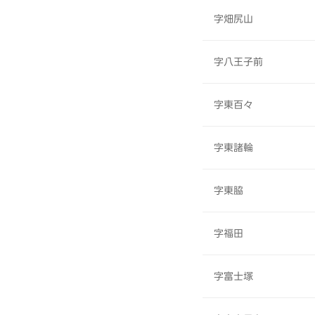
字畑尻山
字八王子前
字東百々
字東諸輪
字東脇
字福田
字富士塚