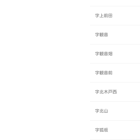
字上前田
字観音
字観音畑
字観音前
字北木戸西
字北山
字狐坂