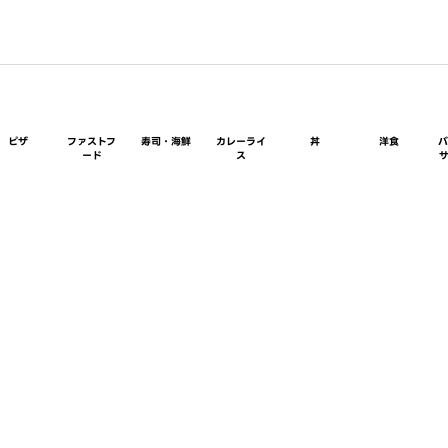
ピザ
ファストフ
寿司・海鮮
カレーライ
丼
洋食
ード
ス