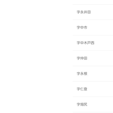
字永井田
字中市
字中木戸西
字仲田
字永根
字仁登
字畑尻