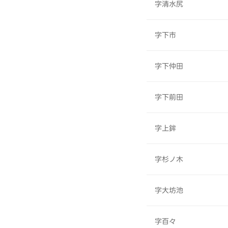
字清水尻
字下市
字下仲田
字下前田
字上鉾
字杉ノ木
字大坊池
字百々