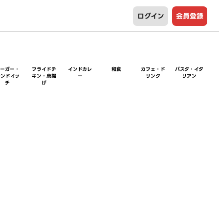
ログイン
会員登録
バーガー・
フライドチ
インドカレ
和食
カフェ・ド
パスタ・イタ
サンドイッ
キン・唐揚
ー
リンク
リアン
チ
げ