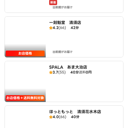
新着
出前館がお届け
一刻魁堂 清須店
4.2
(66)
42分
出前館がお届け
お店価格
SPALA あま大治店
3.7
(55)
40分
送料
0円
お店価格＋送料無料対象
ほっともっと 清須花水木店
4.0
(66)
40分