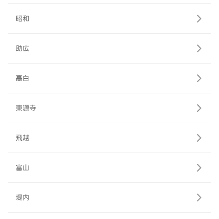
昭和
助広
高白
東源寺
飛越
富山
堤内