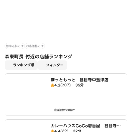
標準送料とは
お店価格とは
森東町長 付近の店舗ランキング
適用なし
ランキング順
フィルター
ほっともっと 甚目寺中萱津店
4.2
(207)
35分
出前館がお届け
カレーハウスCoCo壱番屋 甚目寺店
4.4
(69)
32分
（SD）