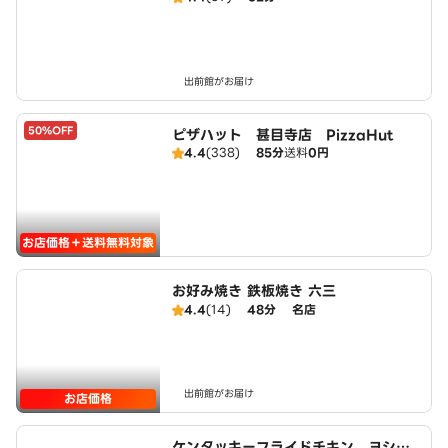
出前館がお届け
50%OFF
ピザハット 甚目寺店 PizzaHut
4.4
(338)
85分
送料
0円
お店価格＋送料無料対象
お好み焼き 鉄板焼き 六三
4.4
(14)
48分
名店
出前館がお届け
お店価格
ケンタッキーフライドチキン ヨシヅ