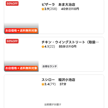
50%OFF
ピザーラ あま大治店
3.9
(258)
40分
送料
0円
お店価格＋送料無料対象
50%OFF
チキン・ウイングストリート（取扱：
4.1
(22)
85分
送料
0円
ピザハット甚目寺店）
お得なランチ
お店価格＋送料無料対象
スシロー 稲沢小池店
3.4
(79)
37分
出前館がお届け