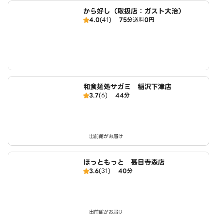
から好し（取扱店：ガスト大治）
4.0
(41)
75分
送料
0円
和食麺処サガミ 稲沢下津店
3.7
(6)
44分
出前館がお届け
ほっともっと 甚目寺森店
3.6
(31)
40分
出前館がお届け