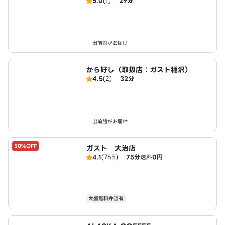
5.0
(1)
29分
出前館がお届け
から好し（取扱店：ガスト稲沢）
4.5
(2)
32分
出前館がお届け
50%OFF
ガスト 大治店
4.1
(765)
75分
送料
0円
大盛無料弁当有