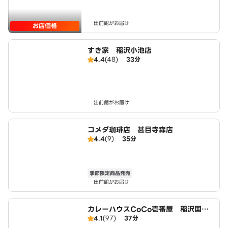
出前館がお届け
お店価格
すき家 稲沢小池店
4.4
(48)
33分
出前館がお届け
コメダ珈琲店 甚目寺森店
4.4
(9)
35分
季節限定商品発売
出前館がお届け
カレーハウスCoCo壱番屋 稲沢国府
4.1
(97)
37分
宮店（SD）