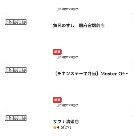
出前館がお届け
開店時間前
魚民のすし 国府宮駅前店
新着
出前館がお届け
開店時間前
【チキンステーキ弁当】Master Of C
hicken～稲沢井之口店～
新着
出前館がお届け
開店時間前
サプナ清須店
4.5
(29)