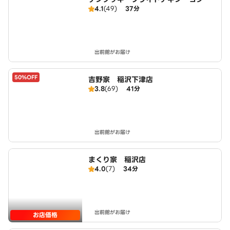
4.1
(49)
37分
ヤ清洲店
出前館がお届け
50%OFF
吉野家 稲沢下津店
3.8
(69)
41分
出前館がお届け
まくり家 稲沢店
4.0
(7)
34分
出前館がお届け
お店価格