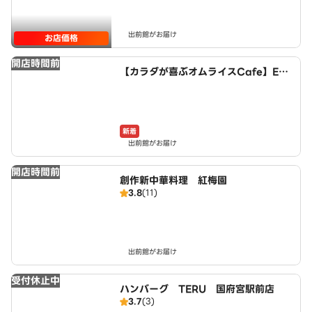
出前館がお届け
お店価格
開店時間前
【カラダが喜ぶオムライスCafe】Egg
House～稲沢井之口店～
新着
出前館がお届け
開店時間前
創作新中華料理 紅梅園
3.8
(11)
出前館がお届け
受付休止中
ハンバーグ TERU 国府宮駅前店
3.7
(3)