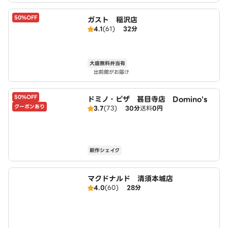
50%OFF
ガスト 稲沢店
4.1
(61)
32分
大盛無料弁当有
出前館がお届け
50%OFF
ドミノ・ピザ 甚目寺店 Domino's
クーポンあり
3.7
(73)
30分
送料
0円
新作シェイク
マクドナルド 清須本城店
4.0
(60)
28分