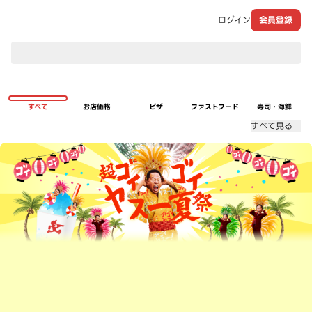
ログイン
会員登録
現在のお届け先：
すべて
お店価格
ピザ
ファストフード
寿司・海鮮
すべて見る
超ゴイゴイヤスー夏祭