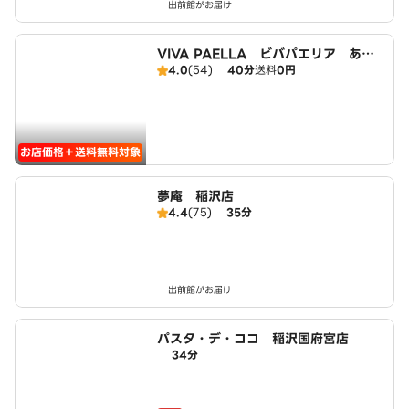
出前館がお届け
VIVA PAELLA ビバパエリア あま
4.0
(54)
40分
送料
0円
大治店
お店価格＋送料無料対象
夢庵 稲沢店
4.4
(75)
35分
出前館がお届け
パスタ・デ・ココ 稲沢国府宮店
34分