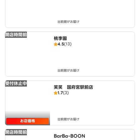
出前館がお届け
開店時間前
桃李園
4.5
(13)
出前館がお届け
受付休止中
笑笑 国府宮駅前店
1.7
(3)
出前館がお届け
お店価格
開店時間前
BarBa-BOON