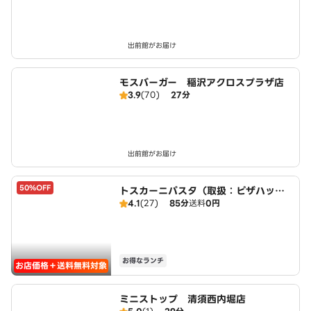
出前館がお届け
モスバーガー 稲沢アクロスプラザ店
3.9
(70)
27分
出前館がお届け
50%OFF
トスカーニパスタ（取扱：ピザハット
4.1
(27)
85分
送料
0円
甚目寺店）
お得なランチ
お店価格＋送料無料対象
ミニストップ 清須西内堀店