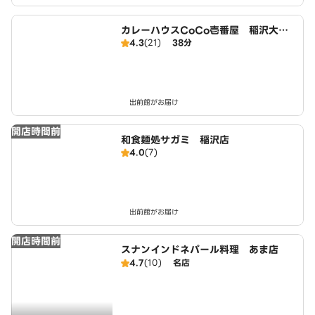
カレーハウスCoCo壱番屋 稲沢大矢
4.3
(21)
38分
店（SD）
出前館がお届け
開店時間前
和食麺処サガミ 稲沢店
4.0
(7)
出前館がお届け
開店時間前
スナンインドネパール料理 あま店
4.7
(10)
名店