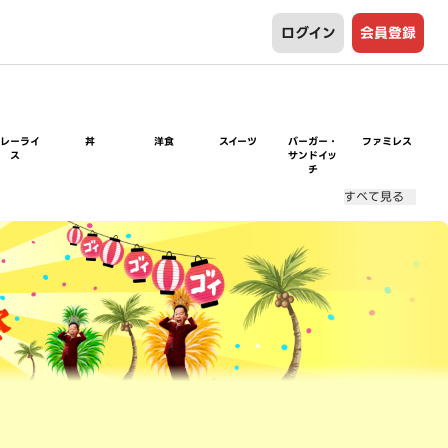
ログイン
会員登録
カレーライ
丼
洋食
スイーツ
バーガー・
ファミレス
ス
サンドイッ
チ
すべて見る