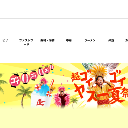
ピザ
ファストフ
寿司・海鮮
中華
ラーメン
弁当
ード