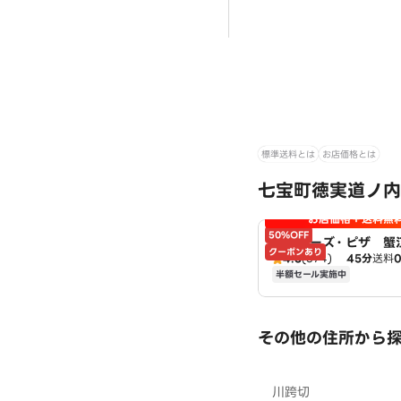
標準送料とは
お店価格とは
七宝町徳実道ノ内
お店価格＋送料無
50%OFF
アオキーズ・ピザ 蟹
クーポンあり
4.3
(374)
45分
送料
半額セール実施中
その他の住所から
川跨切