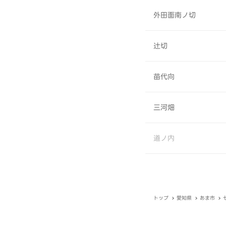
外田面南ノ切
辻切
苗代向
三河畑
道ノ内
トップ
愛知県
あま市