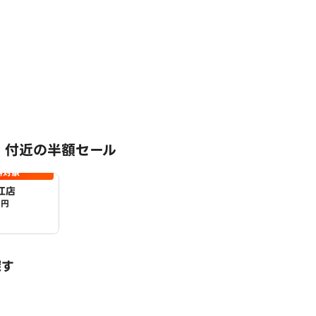
 付近の半額セール
料対象
江店
0円
探す