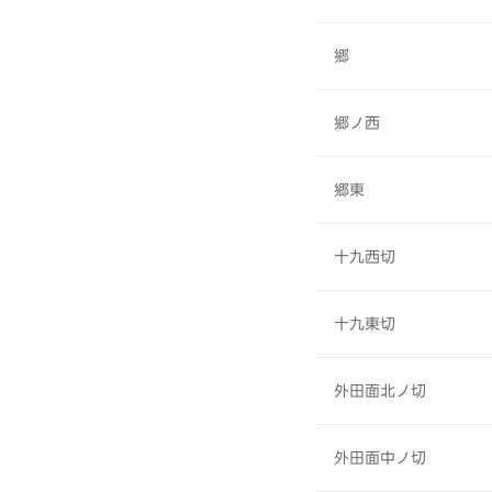
郷
郷ノ西
郷東
十九西切
十九東切
外田面北ノ切
外田面中ノ切