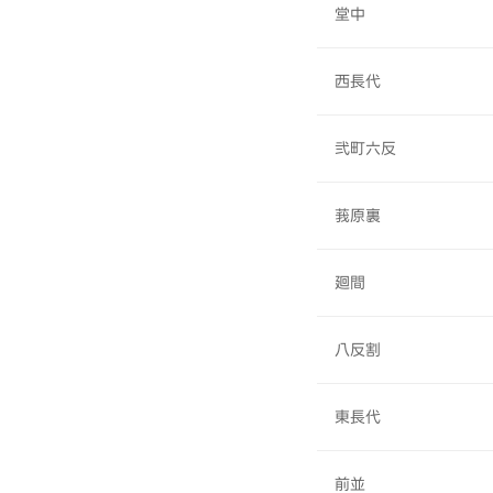
堂中
西長代
弐町六反
莪原裏
廻間
八反割
東長代
前並