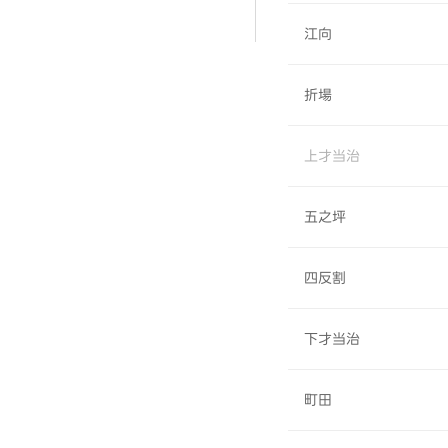
江向
折場
上才当治
五之坪
四反割
下才当治
町田