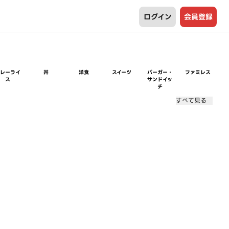
ログイン
会員登録
カレーライ
丼
洋食
スイーツ
バーガー・
ファミレス
ス
サンドイッ
チ
すべて見る