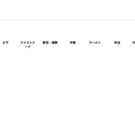
ピザ
ファストフ
寿司・海鮮
中華
ラーメン
弁当
ード