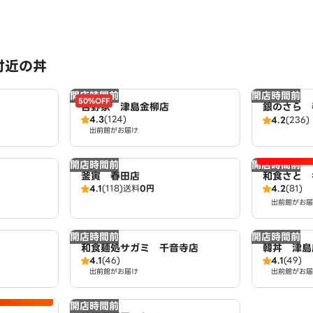
付近の丼
開店時間前
開店時間前
50%OFF
吉野家 津島金柳店
銀のさら 
4.3
(124)
4.2
(236)
出前館がお届け
開店時間前
開店時間前
釜寅 春田店
和食さと 
4.1
(118)
送料
0円
4.2
(81)
出前館がお届
開店時間前
開店時間前
和食麺処サガミ 千音寺店
韓丼 津島
4.1
(46)
4.1
(49)
出前館がお届け
出前館がお届
開店時間前