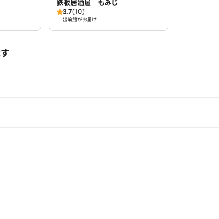
鉄板居酒屋 もみじ
3.7
(10)
出前館がお届け
探す