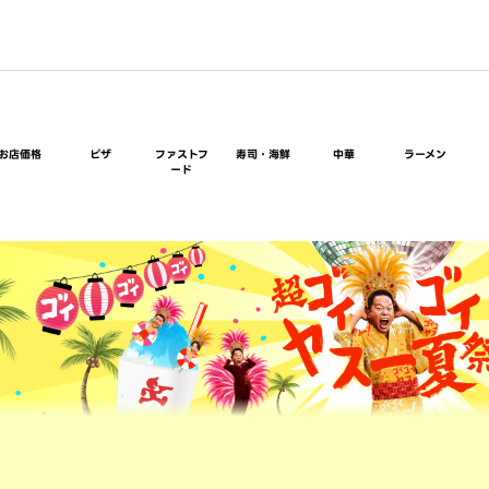
お店価格
ピザ
ファストフ
寿司・海鮮
中華
ラーメン
ード