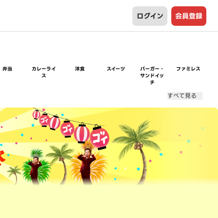
ログイン
会員登録
弁当
カレーライ
洋食
スイーツ
バーガー・
ファミレス
ス
サンドイッ
チ
すべて見る