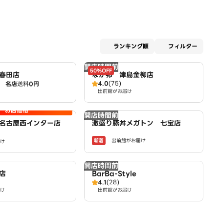
適用な
ランキング順
フィルター
開店時間前
50%OFF
春田店
なか卯 津島金柳店
4.0
(75)
名店
送料
0円
出前館がお届け
お店価格
開店時間前
名古屋西インター店
激盛り豚丼メガトン 七宝店
新着
出前館がお届け
け
開店時間前
店
BarBa-Style
4.1
(28)
け
出前館がお届け