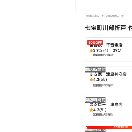
標準送料とは
お店価格とは
七宝町川部折戸 
50%OFF
吉野家 千音寺店
3.9
(271)
29分
出前館がお届け
開店時間前
すき家 津島神守店
4.3
(65)
出前館がお届け
開店時間前
スシロー 津島店
4.2
(81)
出前館がお届け
お店価格
開店時間前