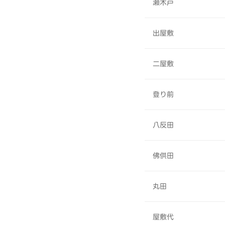
瀬木戸
出屋敷
二屋敷
登り前
八反田
佛供田
丸田
屋敷代