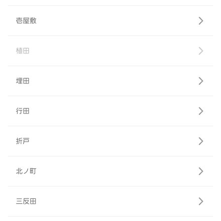
壱屋敷
植田
埋田
行田
折戸
北ノ町
三反田