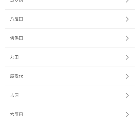
登り前
八反田
佛供田
丸田
屋敷代
吉原
六反田