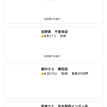
出前館がお届け
吉野家 千音寺店
3.9
(271)
31分
出前館がお届け
銀のさら 春田店
4.2
(236)
30分
名店
送料
0円
和食さと 名古屋西インター店