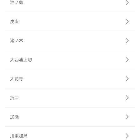
池ノ島
戌亥
猪ノ木
大西浦上切
大花寺
折戸
加瀬
川東加瀬