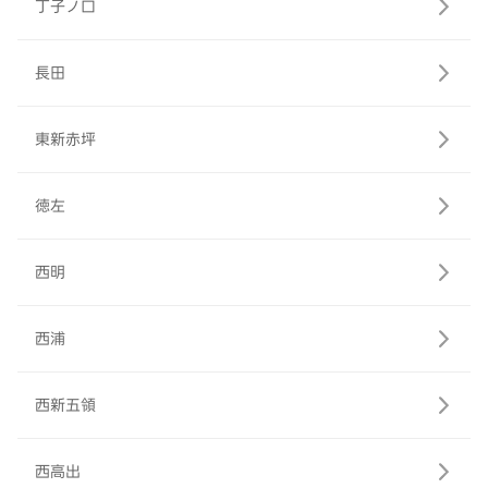
丁子ノ口
長田
東新赤坪
徳左
西明
西浦
西新五領
西高出