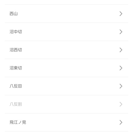
西山
沼中切
沼西切
沼東切
八反田
八反割
飛江ノ見