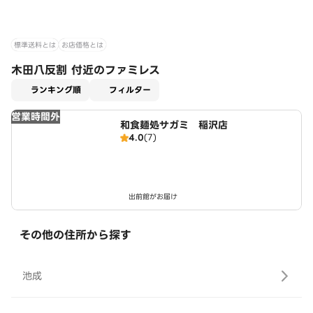
標準送料とは
お店価格とは
木田八反割 付近のファミレス
適用なし
ランキング順
フィルター
営業時間外
和食麺処サガミ 稲沢店
4.0
(7)
出前館がお届け
その他の住所から探す
池成