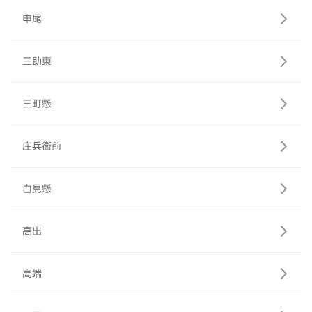
申尾
三助東
三町懸
庄兵衛前
白見懸
高出
高端