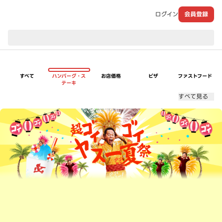
ログイン
会員登録
現在のお届け先：
すべて
ハンバーグ・ス
お店価格
ピザ
ファストフード
テーキ
すべて見る
超ゴイゴイヤスー夏祭