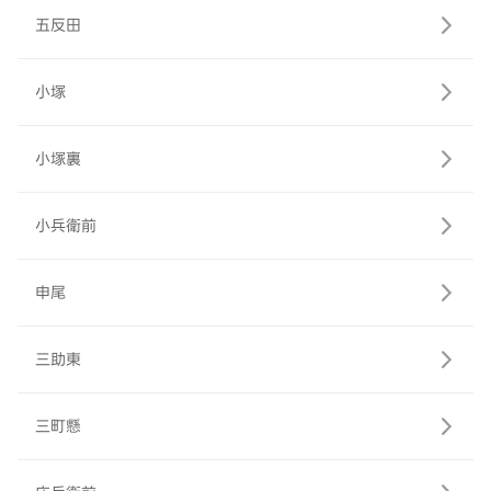
五反田
小塚
小塚裏
小兵衛前
申尾
三助東
三町懸