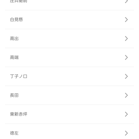
庄兵衛前
白見懸
高出
高端
丁子ノ口
長田
東新赤坪
徳左