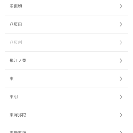
沼東切
八反田
八反割
飛江ノ見
東
東明
東阿弥陀