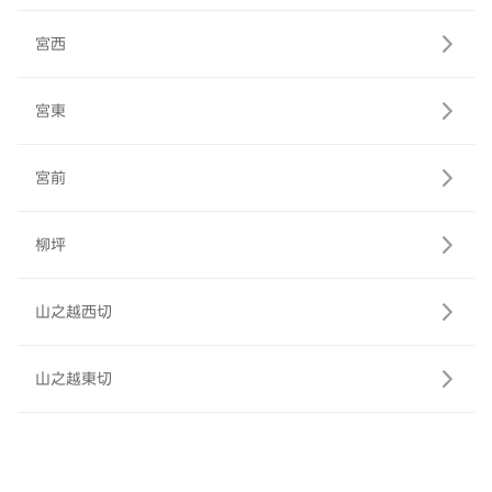
宮西
宮東
宮前
柳坪
山之越西切
山之越東切