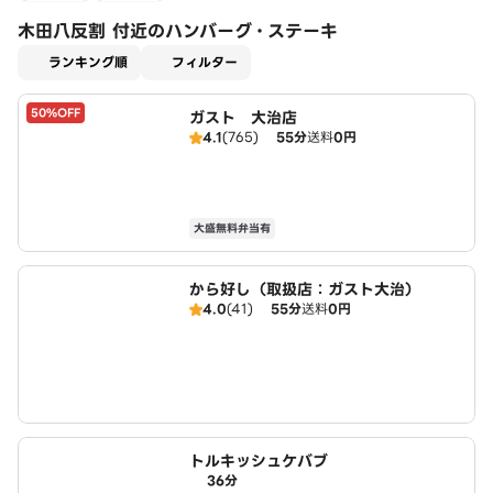
木田八反割 付近のハンバーグ・ステーキ
適用なし
ランキング順
フィルター
50%OFF
ガスト 大治店
4.1
(765)
55分
送料
0円
大盛無料弁当有
から好し（取扱店：ガスト大治）
4.0
(41)
55分
送料
0円
トルキッシュケバブ
36分