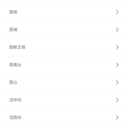
西明
西浦
西新五領
西高出
西山
沼中切
沼西切