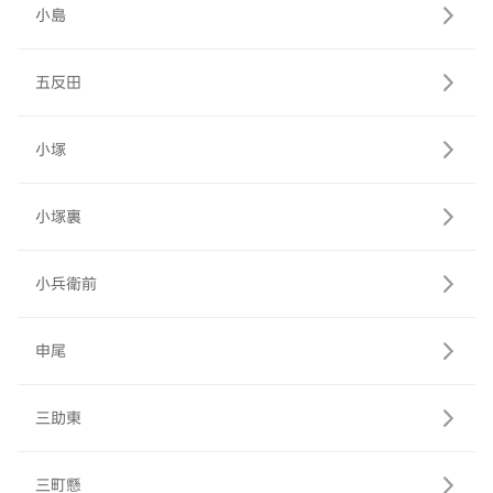
小島
五反田
小塚
小塚裏
小兵衛前
申尾
三助東
三町懸