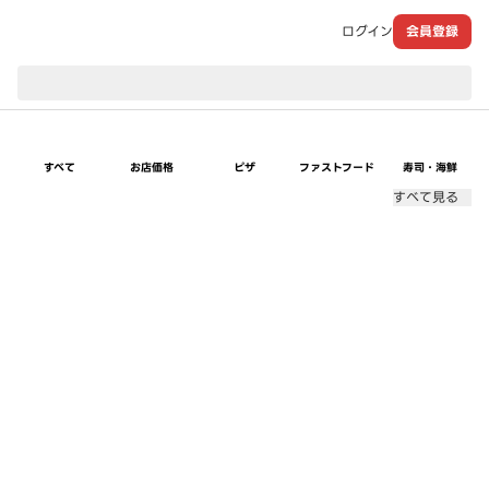
ログイン
会員登録
現在のお届け先：
すべて
お店価格
ピザ
ファストフード
寿司・海鮮
すべて見る