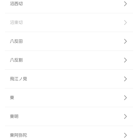
沼西切
沼東切
八反田
八反割
飛江ノ見
東
東明
東阿弥陀