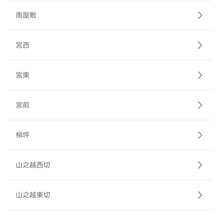
南屋敷
宮西
宮東
宮前
柳坪
山之越西切
山之越東切