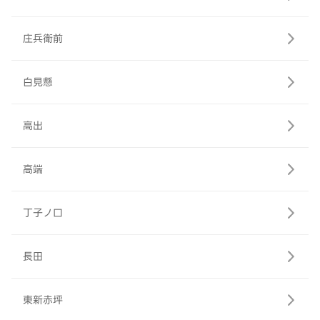
庄兵衛前
白見懸
高出
高端
丁子ノ口
長田
東新赤坪