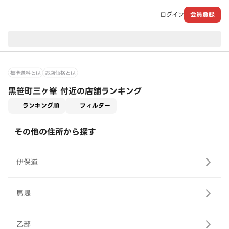
ログイン
会員登録
現在のお届け先：
標準送料とは
お店価格とは
黒笹町三ヶ峯 付近の店舗ランキング
適用なし
ランキング順
フィルター
その他の住所から探す
伊保道
馬堤
乙部