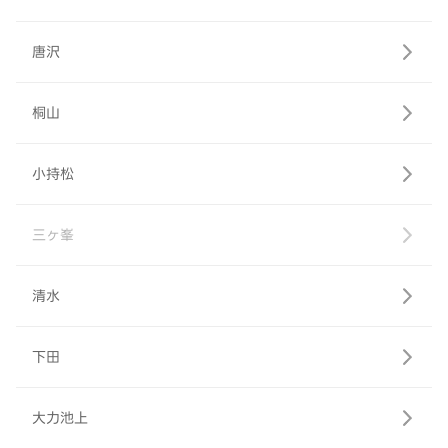
唐沢
桐山
小持松
三ヶ峯
清水
下田
大力池上