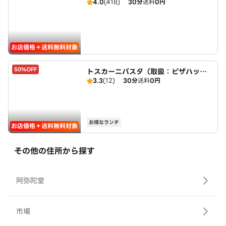
4.0
(418)
30分
送料
0円
お店価格＋送料無料対象
50%OFF
トスカーニパスタ（取扱：ピザハット
3.3
(12)
30分
送料
0円
三好店）
お得なランチ
お店価格＋送料無料対象
その他の住所から探す
阿弥陀堂
市場