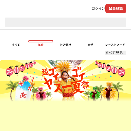
ログイン
会員登録
現在のお届け先：
すべて
洋食
お店価格
ピザ
ファストフード
すべて見る
超ゴイゴイヤスー夏祭