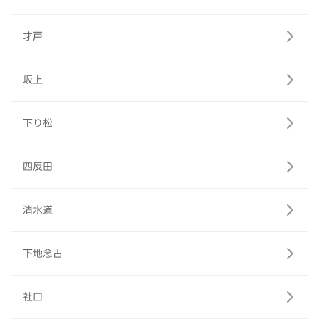
才戸
坂上
下り松
四反田
清水道
下地念古
社口