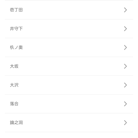
壱丁田
井守下
杁ノ奥
大坂
大沢
落合
鑰之洞