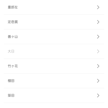
重郎左
定壱貫
善ヶ山
大日
竹ヶ花
棚田
築田