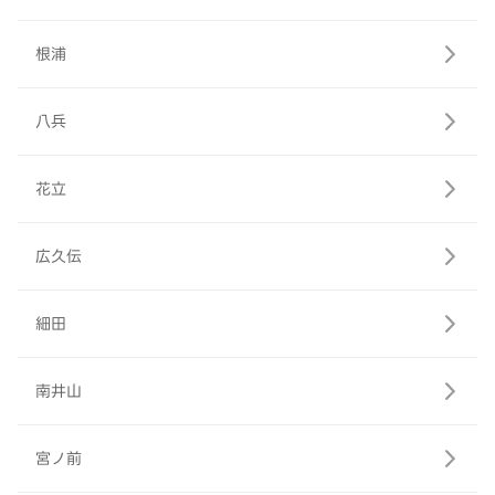
根浦
八兵
花立
広久伝
細田
南井山
宮ノ前