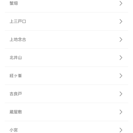
蟹畑
上三戸口
上地念古
北井山
経ヶ峯
吉良戸
蔵屋敷
小宮