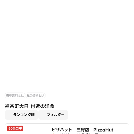
標準送料とは
お店価格とは
福谷町大日 付近の洋食
適用なし
ランキング順
フィルター
50%OFF
ピザハット 三好店 PizzaHut