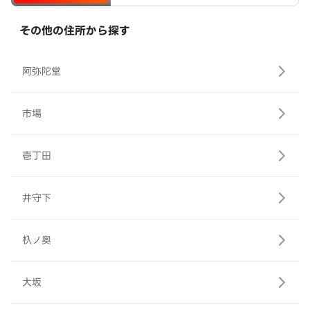
その他の住所から探す
阿弥陀堂
市場
壱丁田
井守下
杁ノ奥
大坂