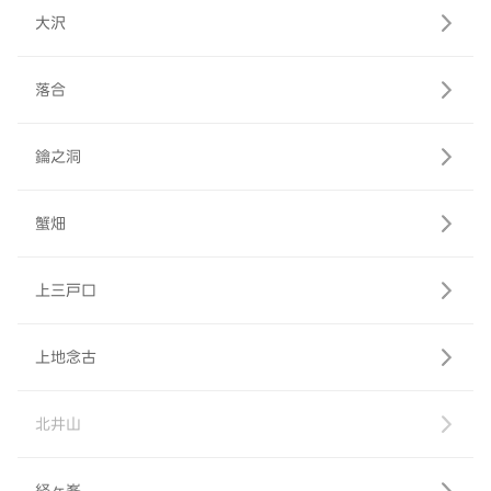
大沢
落合
鑰之洞
蟹畑
上三戸口
上地念古
北井山