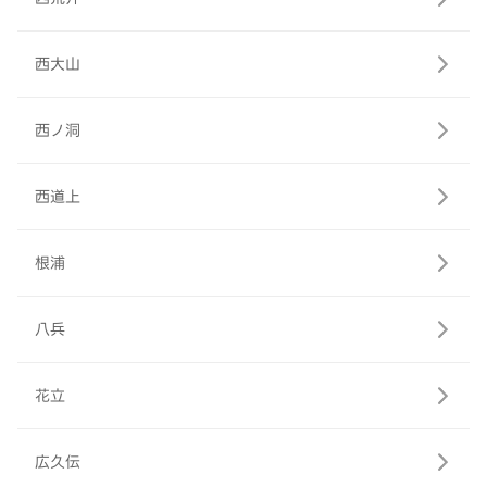
西大山
西ノ洞
西道上
根浦
八兵
花立
広久伝