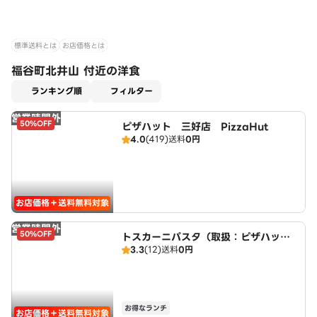
標準送料とは
お店価格とは
福谷町北井山 付近の洋食
適用なし
ランキング順
フィルター
営業時間外
50%OFF
ピザハット 三好店 PizzaHut
4.0
(419)
送料
0円
お店価格＋送料無料対象
営業時間外
50%OFF
トスカーニパスタ（取扱：ピザハット
3.3
(12)
送料
0円
三好店）
お得なランチ
お店価格＋送料無料対象