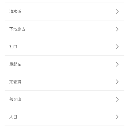
清水道
下地念古
社口
重郎左
定壱貫
善ヶ山
大日