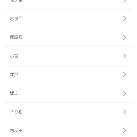
経ヶ峯
吉良戸
蔵屋敷
小宮
才戸
坂上
下り松
四反田