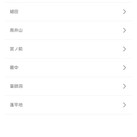
細田
南井山
宮ノ前
最中
薬師洞
蓬平地