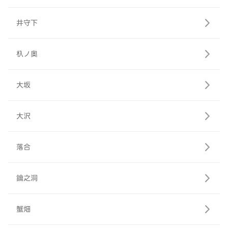
井守下
杁ノ奥
大坂
大沢
落合
鑰之洞
蟹畑