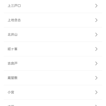
上三戸口
上地念古
北井山
経ヶ峯
吉良戸
蔵屋敷
小宮