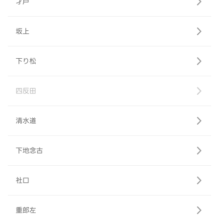
才戸
坂上
下り松
四反田
清水道
下地念古
社口
重郎左