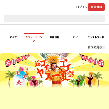
ログイン
会員登録
現在のお届け先：
すべて
カフェ・ドリン
お店価格
ピザ
ファストフード
ク
すべて見る
超ゴイゴイヤスー夏祭