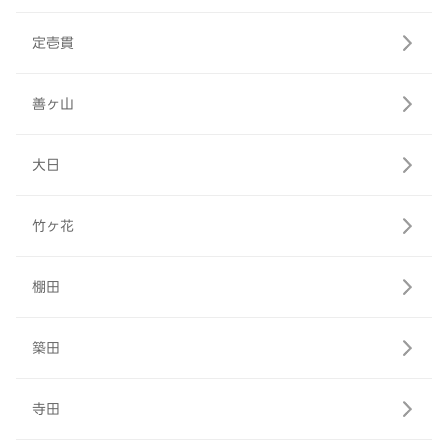
定壱貫
善ヶ山
大日
竹ヶ花
棚田
築田
寺田