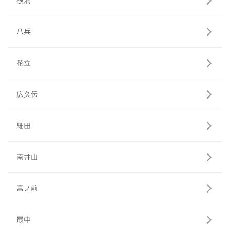
根浦
八兵
花立
広久伝
細田
南井山
宮ノ前
最中