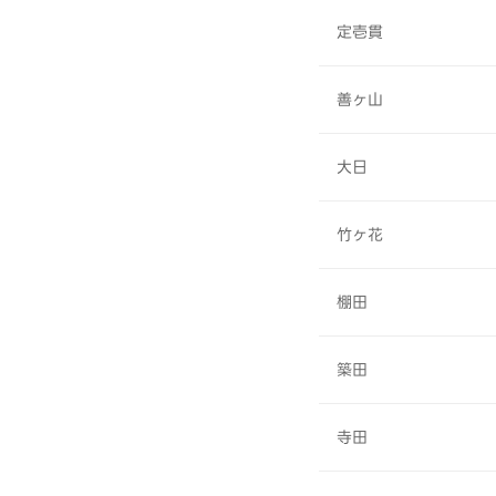
定壱貫
善ヶ山
大日
竹ヶ花
棚田
築田
寺田