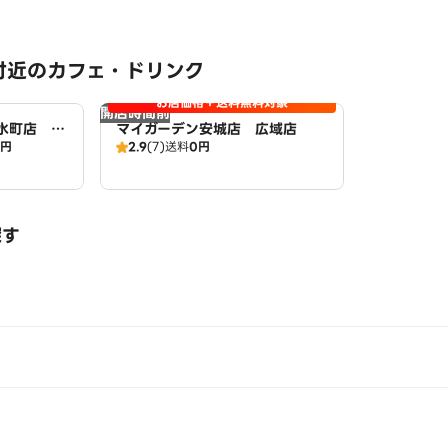
付近のカフェ・ドリンク
お店価格＋送料無料対象
開店時間前
水町店 D
マイガーデン安城店 広域店
0円
2.9
(7)
送料
0円
探す