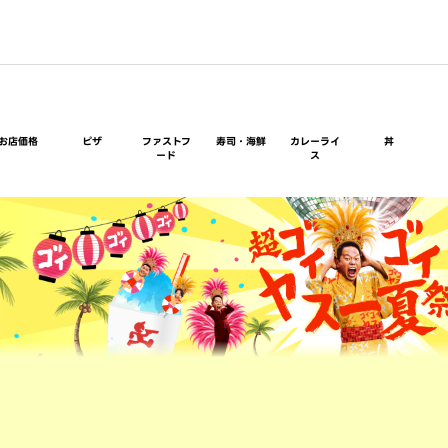
お店価格
ピザ
ファストフ
寿司・海鮮
カレーライ
丼
ード
ス