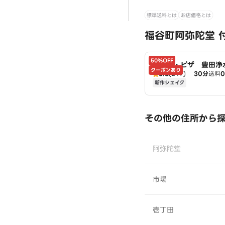
標準送料とは
お店価格とは
福谷町阿弥陀堂 
50%OFF
ドミノ・ピザ 豊田浄
クーポンあり
3.8
(249)
30分
送料
omino's
新作シェイク
その他の住所から
阿弥陀堂
市場
壱丁田