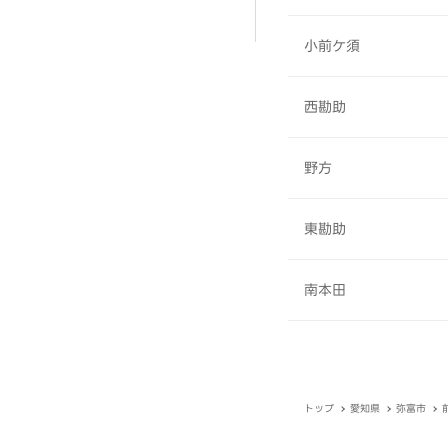
小前ケ須
西勘助
野方
東勘助
南本田
トップ
愛知県
弥富市