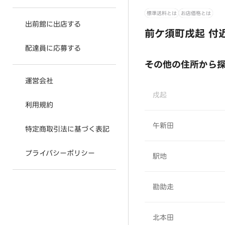
標準送料とは
お店価格とは
出前館に出店する
前ケ須町戌起 付
配達員に応募する
その他の住所から
運営会社
戌起
利用規約
午新田
特定商取引法に基づく表記
プライバシーポリシー
駅地
勘助走
北本田