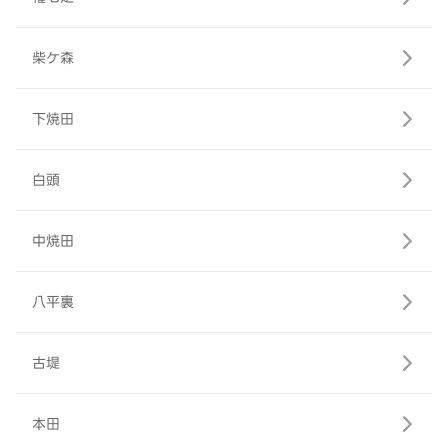
柴ケ森
下焼田
白頭
中焼田
八平裏
古堤
本田