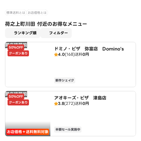
標準送料とは
お店価格とは
荷之上町川田 付近のお得なメニュー
適用なし
ランキング順
フィルター
開店時間前
50%OFF
ドミノ・ピザ 弥富店 Domino's
クーポンあり
4.0
(168)
送料
0円
新作シェイク
開店時間前
50%OFF
アオキーズ・ピザ 津島店
クーポンあり
3.8
(272)
送料
0円
半額セール実施中
お店価格＋送料無料対象