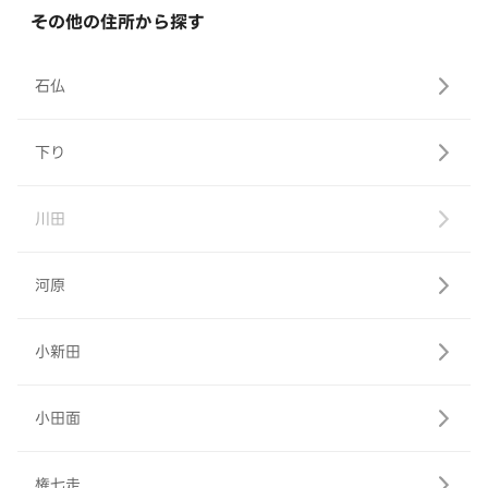
その他の住所から探す
石仏
下り
川田
河原
小新田
小田面
権七走