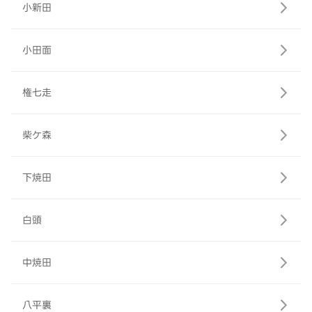
小新田
小田面
権七走
柴ケ森
下焼田
白頭
中焼田
八平裏