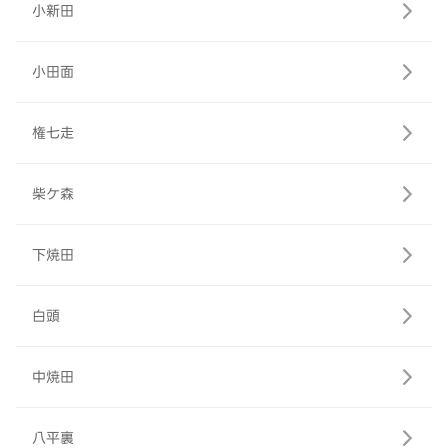
小新田
小田面
権七走
柴ケ森
下焼田
白頭
中焼田
八平裏