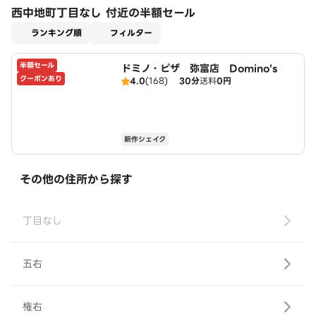
西中地町丁目なし 付近の半額セール
適用なし
ランキング順
フィルター
半額セール
ドミノ・ピザ 弥富店 Domino's
クーポンあり
4.0
(168)
30分
送料
0円
新作シェイク
その他の住所から探す
丁目なし
五右
権右