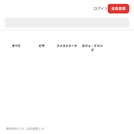
ログイン
会員登録
現在のお届け先：
すべて
ピザ
ファストフード
カフェ・ドリン
ク
標準送料とは
お店価格とは