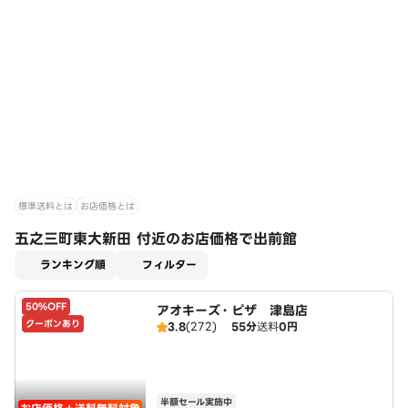
標準送料とは
お店価格とは
五之三町東大新田 付近のお店価格で出前館
適用なし
ランキング順
フィルター
50%OFF
アオキーズ・ピザ 津島店
クーポンあり
3.8
(272)
55分
送料
0円
半額セール実施中