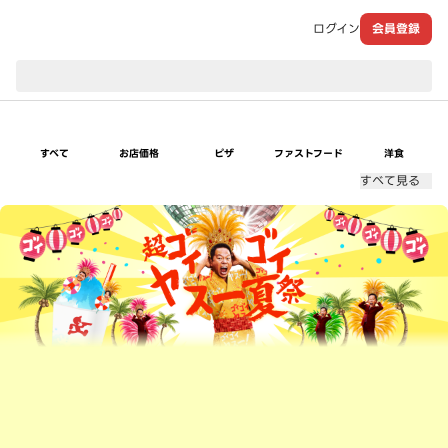
ログイン
会員登録
現在のお届け先：
すべて
お店価格
ピザ
ファストフード
洋食
すべて見る
超ゴイゴイヤスー夏祭