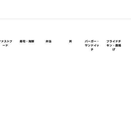
ファストフ
寿司・海鮮
弁当
丼
バーガー・
フライドチ
ード
サンドイッ
キン・唐揚
チ
げ