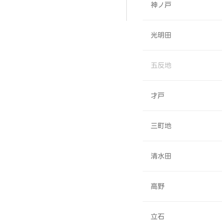
神ノ戸
光明田
五反地
才戸
三町地
清水田
高野
立石