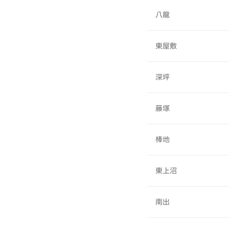
八龍
東屋敷
深坪
藤塚
棒地
東上沼
南出