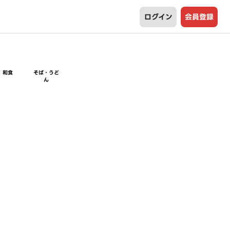
ログイン
会員登録
和食
そば・うど
ん