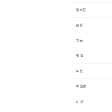
清水田
高野
立石
東海
中社
中屋敷
西出