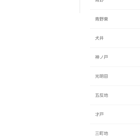
青野
青野東
犬井
神ノ戸
光明田
五反地
才戸
三町地