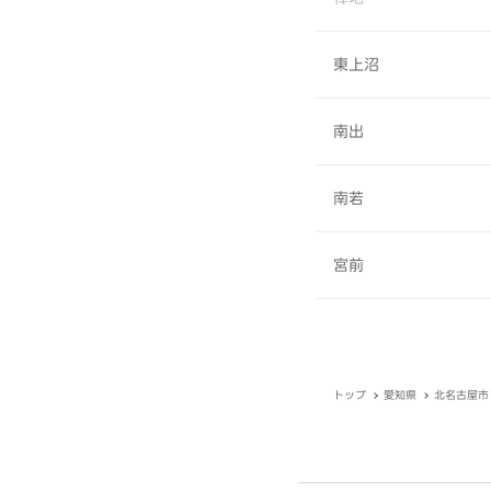
東上沼
南出
南若
宮前
トップ
愛知県
北名古屋市