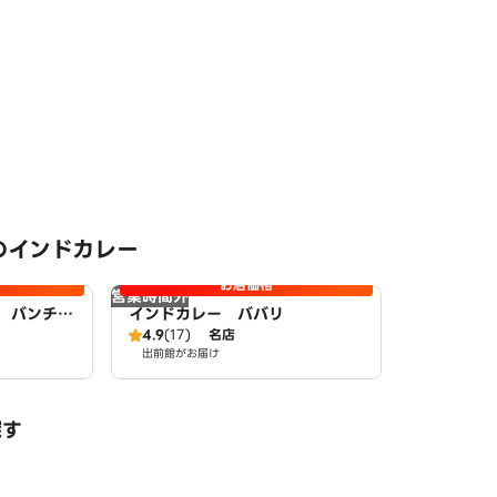
のインドカレー
お店価格
営業時間外
 バンチャ
インドカレー ババリ
4.9
(17)
名店
出前館がお届け
探す