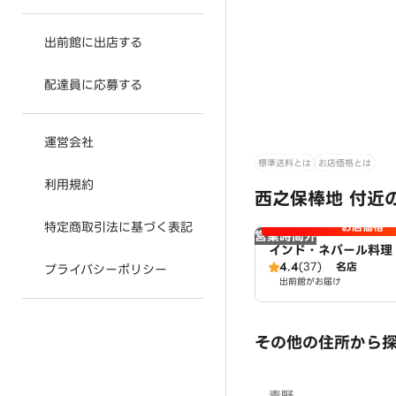
出前館に出店する
配達員に応募する
運営会社
標準送料とは
お店価格とは
利用規約
西之保棒地 付近
特定商取引法に基づく表記
お店価格
営業時間外
インド・ネパール料理
ガル
4.4
(37)
名店
プライバシーポリシー
出前館がお届け
その他の住所から