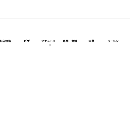
お店価格
ピザ
ファストフ
寿司・海鮮
中華
ラーメン
ード