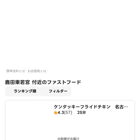
標準送料とは
お店価格とは
鹿田東若宮 付近のファストフード
適用なし
ランキング順
フィルター
ケンタッキーフライドチキン 名古屋
4.3
(57)
25分
平田店
出前館がお届け