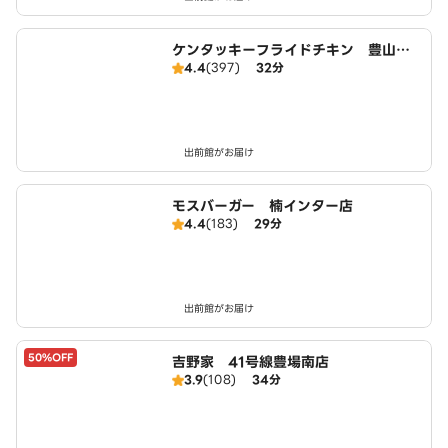
ケンタッキーフライドチキン 豊山豊
4.4
(397)
32分
場店
出前館がお届け
モスバーガー 楠インター店
4.4
(183)
29分
出前館がお届け
50%OFF
吉野家 41号線豊場南店
3.9
(108)
34分