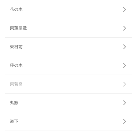
花の木
東蒲屋敷
東村前
藤の木
東若宮
丸籔
道下