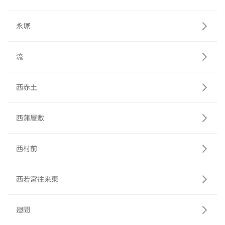
永塚
流
西赤土
西蒲屋敷
西村前
西若宮往来東
廻間