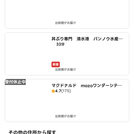
出前館がお届け
丼ぶり専門 清水港 バンノウ水産
33分
師勝店
新着
出前館がお届け
受付休止中
マクドナルド mozoワンダーシティ
4.7
(175)
店
出前館がお届け
その他の住所から探す