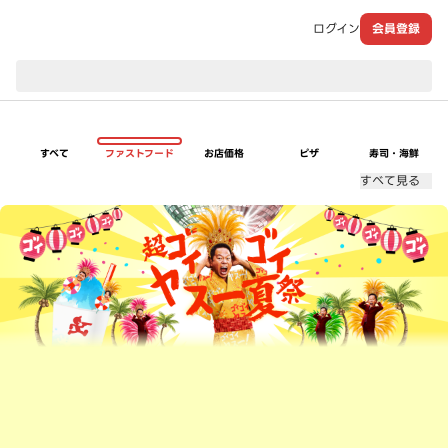
ログイン
会員登録
現在のお届け先：
すべて
ファストフード
お店価格
ピザ
寿司・海鮮
すべて見る
超ゴイゴイヤスー夏祭