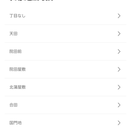
丁目なし
天田
院田前
院田屋敷
北蒲屋敷
合田
国門地