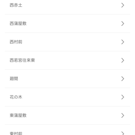
西赤土
西蒲屋敷
西村前
西若宮往来東
廻間
花の木
東蒲屋敷
東村前