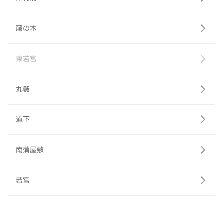
藤の木
東若宮
丸籔
道下
南蒲屋敷
若宮