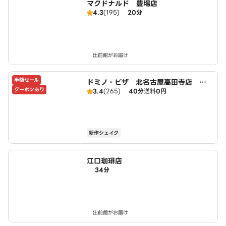
マクドナルド 豊場店
4.3
(195)
20分
出前館がお届け
半額セール
ドミノ・ピザ 北名古屋高田寺店 Do
クーポンあり
3.4
(265)
40分
送料
0円
mino's
新作シェイク
江口珈琲店
34分
出前館がお届け