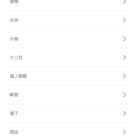
御榊
古井
小烏
十二社
城ノ屋敷
新宮
堤下
西出