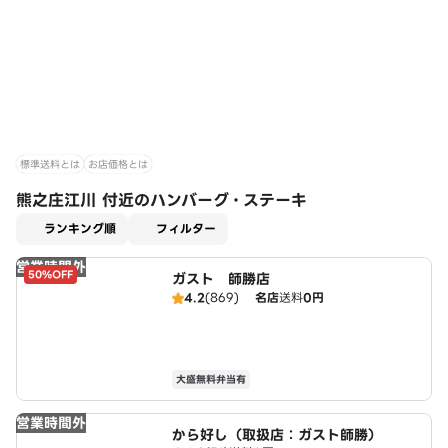
標準送料とは
お店価格とは
熊之庄江川 付近のハンバーグ・ステーキ
適用なし
ランキング順
フィルター
営業時間外
50%OFF
ガスト 師勝店
4.2
(869)
名店
送料
0円
大盛無料弁当有
営業時間外
から好し（取扱店：ガスト師勝）