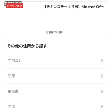
営業時間外
クーポンあり
【チキンステーキ弁当】Master Of C
hicken～豊山店～
出前館がお届け
その他の住所から探す
丁目なし
石原
射矢重
牛流