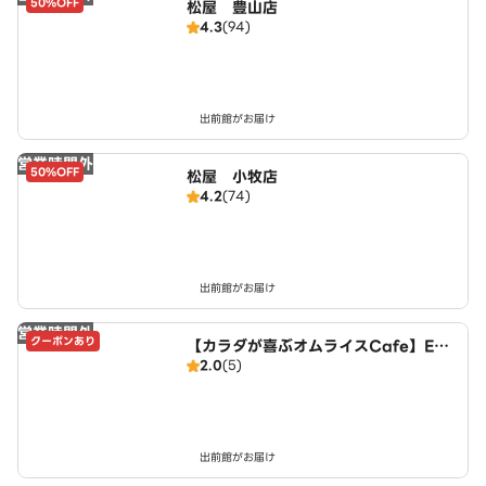
50%OFF
松屋 豊山店
4.3
(94)
出前館がお届け
営業時間外
50%OFF
松屋 小牧店
4.2
(74)
出前館がお届け
営業時間外
クーポンあり
【カラダが喜ぶオムライスCafe】Egg
2.0
(5)
House～豊山店～
出前館がお届け