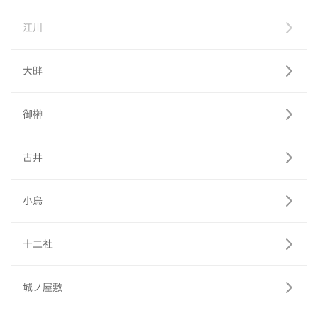
江川
大畔
御榊
古井
小烏
十二社
城ノ屋敷