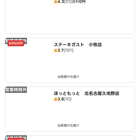
4.3
(51)
送料
0円
営業時間外
50%OFF
ステーキガスト 小牧店
3.7
(101)
出前館がお届け
営業時間外
ほっともっと 北名古屋久地野店
3.8
(10)
出前館がお届け
営業時間外