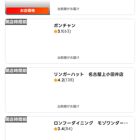
出前館がお届け
お店価格
開店時間前
ポンチャン
3.1
(63)
出前館がお届け
開店時間前
リンガーハット 名古屋上小田井店
4.2
(138)
出前館がお届け
開店時間前
ロンフーダイニング モゾワンダーシ
3.4
(84)
ティー名古屋店