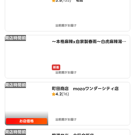
3.5
(153)
名店
出前館がお届け
開店時間前
～本格麻辣x自家製春雨～白虎麻辣湯
小木西店
新着
出前館がお届け
開店時間前
町田商店 mozoワンダーシティ店
4.2
(16)
出前館がお届け
お店価格
開店時間前