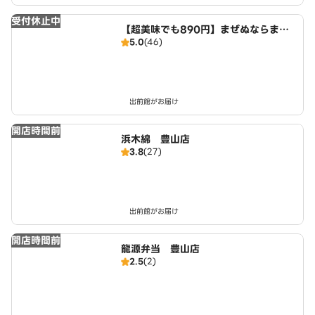
受付休止中
【超美味でも890円】まぜぬならまぜ
5.0
(46)
てみせよう まぜ麺屋 夕凪crab店
出前館がお届け
開店時間前
浜木綿 豊山店
3.8
(27)
出前館がお届け
開店時間前
龍源弁当 豊山店
2.5
(2)