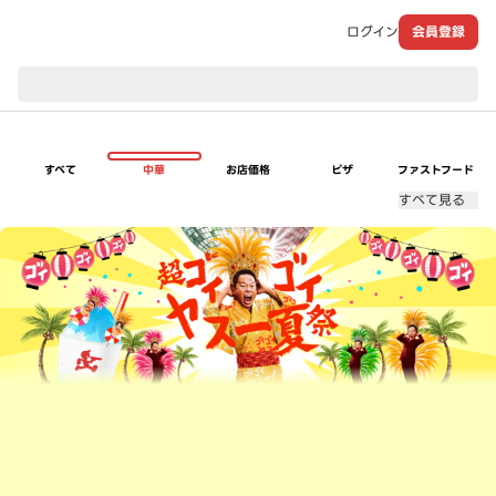
ログイン
会員登録
現在のお届け先：
すべて
中華
お店価格
ピザ
ファストフード
すべて見る
超ゴイゴイヤスー夏祭