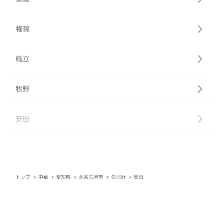
権現
幟立
牧野
安田
トップ
中華
愛知県
北名古屋市
久地野
安田