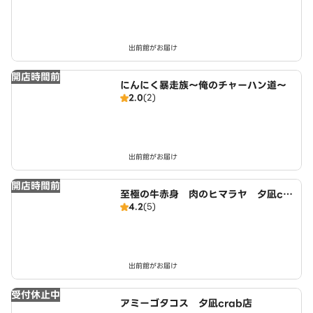
出前館がお届け
開店時間前
にんにく暴走族～俺のチャーハン道～
2.0
(2)
出前館がお届け
開店時間前
至極の牛赤身 肉のヒマラヤ 夕凪cr
4.2
(5)
ab店
出前館がお届け
受付休止中
アミーゴタコス 夕凪crab店