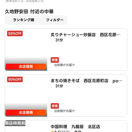
標準送料とは
お店価格とは
久地野安田 付近の中華
適用なし
ランキング順
フィルター
50%OFF
炙りチャーシュー炒飯店 西区花原町
31分
店 powered by LAWSON
新着
出前館がお届け
お店価格
50%OFF
まちの焼きそば 西区花原町店 pow
31分
ered by LAWSON
新着
出前館がお届け
お店価格
開店時間前
中国料理 九龍居 北区店