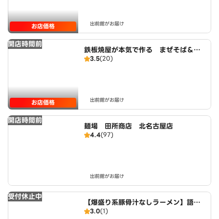
出前館がお届け
お店価格
開店時間前
鉄板焼屋が本気で作る まぜそば＆ら
3.5
(20)
ーめん むらまさ
出前館がお届け
お店価格
開店時間前
麺場 田所商店 北名古屋店
4.4
(97)
出前館がお届け
受付休止中
【爆盛り系豚骨汁なしラーメン】語る
3.0
(1)
に落ちたな 夕凪crab店