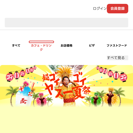
ログイン
会員登録
現在のお届け先：
すべて
カフェ・ドリン
お店価格
ピザ
ファストフード
ク
すべて見る
超ゴイゴイヤスー夏祭