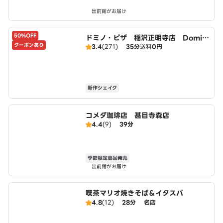
出前館がお届け
50%OFF
ドミノ・ピザ 稲沢正明寺店 Domin
クーポンあり
3.4
(271)
35分
送料
0円
o's
新作シェイク
コメダ珈琲店 甚目寺森店
4.4
(9)
39分
季節限定商品発売
出前館がお届け
喫茶マリオ焼きそば＆イタスパ
4.8
(12)
28分
名店