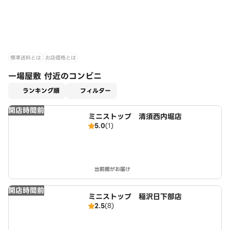
標準送料とは
お店価格とは
一場屋敷 付近のコンビニ
適用なし
ランキング順
フィルター
開店時間前
ミニストップ 清須西内堀店
5.0
(1)
出前館がお届け
開店時間前
ミニストップ 稲沢日下部店
2.5
(8)