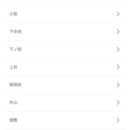
小割
下中地
下ノ割
上井
頭倶前
外山
堤敷