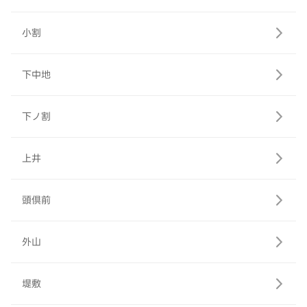
小割
下中地
下ノ割
上井
頭倶前
外山
堤敷