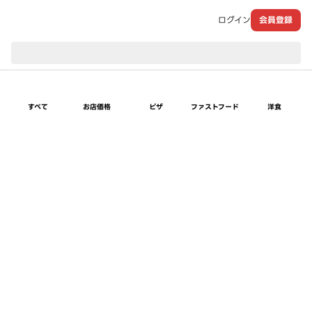
ログイン
会員登録
現在のお届け先：
すべて
お店価格
ピザ
ファストフード
洋食