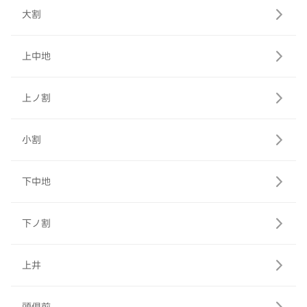
大割
上中地
上ノ割
小割
下中地
下ノ割
上井